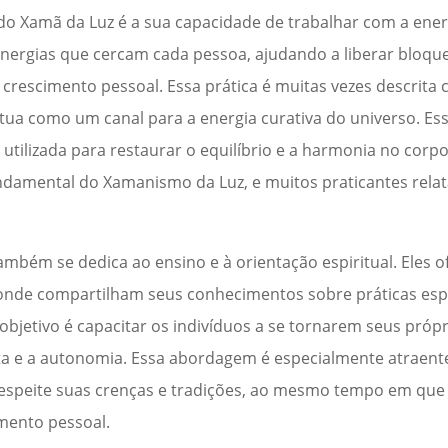
o Xamã da Luz é a sua capacidade de trabalhar com a energ
energias que cercam cada pessoa, ajudando a liberar bloqu
 crescimento pessoal. Essa prática é muitas vezes descrit
tua como um canal para a energia curativa do universo. Ess
utilizada para restaurar o equilíbrio e a harmonia no corpo
ndamental do Xamanismo da Luz, e muitos praticantes rela
ambém se dedica ao ensino e à orientação espiritual. Eles 
 onde compartilham seus conhecimentos sobre práticas espi
bjetivo é capacitar os indivíduos a se tornarem seus própr
ta e a autonomia. Essa abordagem é especialmente atraent
espeite suas crenças e tradições, ao mesmo tempo em que
imento pessoal.