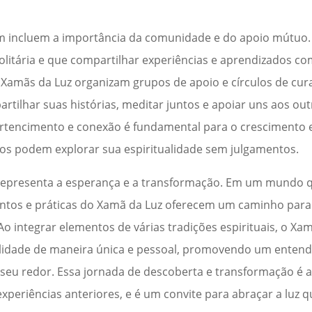
incluem a importância da comunidade e do apoio mútuo. 
 solitária e que compartilhar experiências e aprendizados c
 Xamãs da Luz organizam grupos de apoio e círculos de cur
rtilhar suas histórias, meditar juntos e apoiar uns aos ou
ertencimento e conexão é fundamental para o crescimento es
os podem explorar sua espiritualidade sem julgamentos.
 representa a esperança e a transformação. Em um mundo 
entos e práticas do Xamã da Luz oferecem um caminho para 
 Ao integrar elementos de várias tradições espirituais, o Xa
ualidade de maneira única e pessoal, promovendo um enten
eu redor. Essa jornada de descoberta e transformação é ac
eriências anteriores, e é um convite para abraçar a luz q