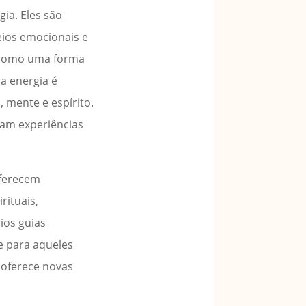
ia. Eles são
eios emocionais e
a como uma forma
a energia é
, mente e espírito.
tam experiências
oferecem
rituais,
ios guias
e para aqueles
 oferece novas