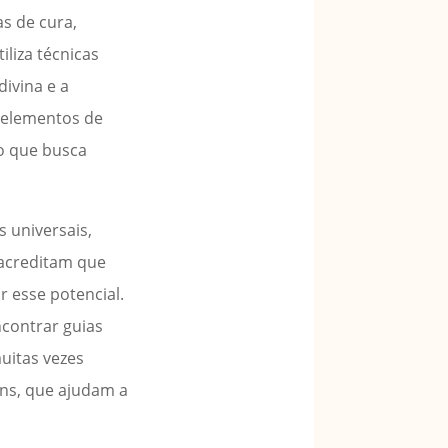
as de cura,
iliza técnicas
ivina e a
 elementos de
lo que busca
 universais,
 acreditam que
r esse potencial.
ncontrar guias
muitas vezes
ons, que ajudam a