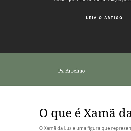
LEIA O ARTIGO
Ps. Anselmo
O que é Xamã d
O Xamã da Luz é uma figura que represen