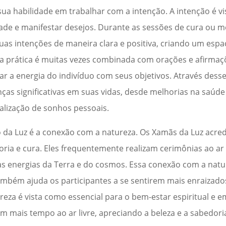
a habilidade em trabalhar com a intenção. A intenção é 
ade e manifestar desejos. Durante as sessões de cura ou 
suas intenções de maneira clara e positiva, criando um esp
sa prática é muitas vezes combinada com orações e afirmaç
nhar a energia do indivíduo com seus objetivos. Através dess
as significativas em suas vidas, desde melhorias na saúde
alização de sonhos pessoais.
da Luz é a conexão com a natureza. Os Xamãs da Luz acre
ia e cura. Eles frequentemente realizam cerimônias ao ar l
s energias da Terra e do cosmos. Essa conexão com a nat
também ajuda os participantes a se sentirem mais enraizados
eza é vista como essencial para o bem-estar espiritual e e
m mais tempo ao ar livre, apreciando a beleza e a sabedo