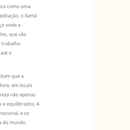
vista como uma
meditação, o Xamã
aço onde a
ões, que são
e trabalho
 até o
ditam que a
ivre, em locais
ureza não apenas
 e equilibrados. A
mocional, e os
ria do mundo