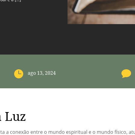


ago 13, 2024
a Luz
ta a conexão entre o mundo espiritual e o mundo físico, 