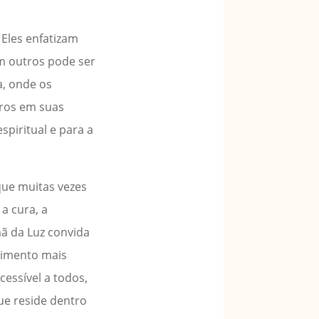
Eles enfatizam
om outros pode ser
a, onde os
tros em suas
piritual e para a
que muitas vezes
a cura, a
mã da Luz convida
dimento mais
essível a todos,
ue reside dentro