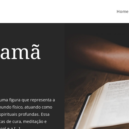
Home
Xamã
uma figura que representa a
mundo físico, atuando como
spirituais profundas. Essa
icas de cura, meditação e
oal e a […]