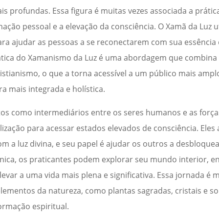
uais profundas. Essa figura é muitas vezes associada a prátic
ação pessoal e a elevação da consciência. O Xamã da Luz ut
ra ajudar as pessoas a se reconectarem com sua essência d
rática do Xamanismo da Luz é uma abordagem que combina
 cristianismo, o que a torna acessível a um público mais amp
a mais integrada e holística.
os como intermediários entre os seres humanos e as forças
alização para acessar estados elevados de consciência. Eles
 a luz divina, e seu papel é ajudar os outros a desbloquea
nica, os praticantes podem explorar seu mundo interior, e
levar a uma vida mais plena e significativa. Essa jornada é 
ementos da natureza, como plantas sagradas, cristais e s
ormação espiritual.