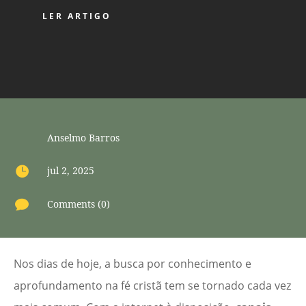
LER ARTIGO
Anselmo Barros

jul 2, 2025

Comments (0)
Nos dias de hoje, a busca por conhecimento e
aprofundamento na fé cristã tem se tornado cada vez