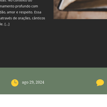
osas. No contexto do
cionamento profundo com
dão, amor e respeito. Essa
através de orações, cânticos
e. […]


ago 29, 2024