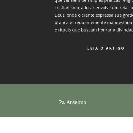
que vai além de simples práticas religi
cristianismo, adorar envolve um rela
Deus, onde o crente expressa sua grati
prática é frequentemente manifestada 
e rituais que buscam honrar a divindad
LEIA O ARTIGO
Ps. Anselmo