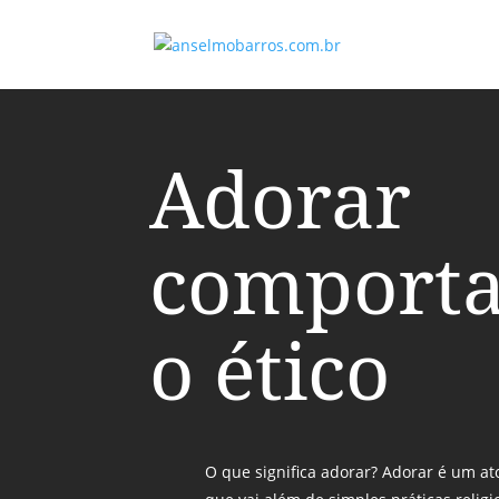
Adorar
comport
o ético
O que significa adorar? Adorar é um at