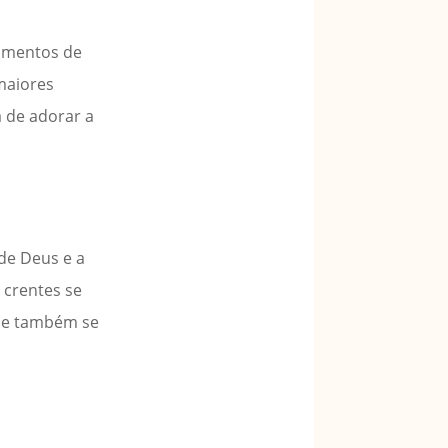
momentos de
maiores
a de adorar a
de Deus e a
 crentes se
ude também se