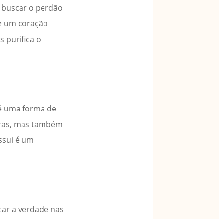
 buscar o perdão
ve um coração
 purifica o
 é uma forma de
avras, mas também
ssui é um
car a verdade nas