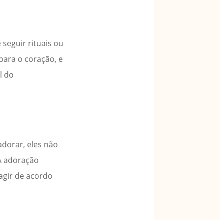
 seguir rituais ou
para o coração, e
l do
dorar, eles não
 A adoração
agir de acordo