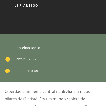
LER ARTIGO
Anselmo Barros

abr 25, 2025

Comments (0)
O perdão é um tema central na
Bíblia
e um dos
pilares da fé cristã. Em um mundo repleto de