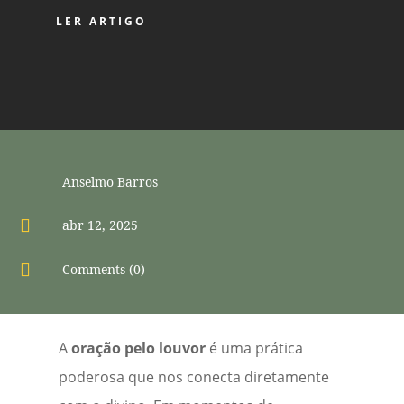
LER ARTIGO
Anselmo Barros

abr 12, 2025

Comments (0)
A
oração pelo louvor
é uma prática
poderosa que nos conecta diretamente