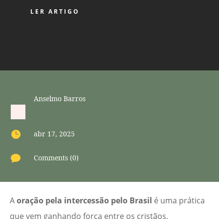
LER ARTIGO
Anselmo Barros

abr 17, 2025

Comments (0)
A
oração pela intercessão pelo Brasil
é uma prática
que vem ganhando força entre os cristãos,