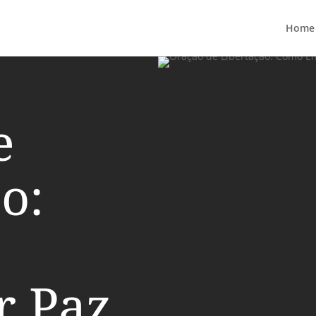
Home
e
o:
r Paz