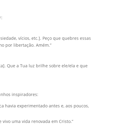
r:
iedade, vícios, etc.]. Peço que quebres essas
o por libertação. Amém.”
ta]. Que a Tua luz brilhe sobre ele/ela e que
unhos inspiradores:
ca havia experimentado antes e, aos poucos,
je vivo uma vida renovada em Cristo.”