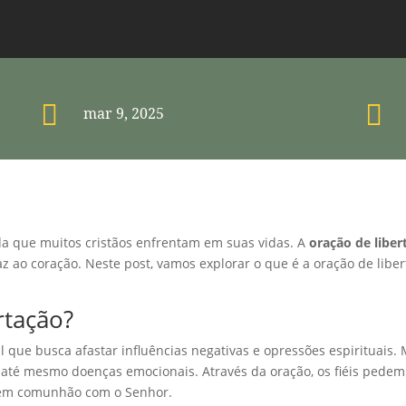


mar 9, 2025
a que muitos cristãos enfrentam em suas vidas. A
oração de liber
paz ao coração. Neste post, vamos explorar o que é a oração de lib
rtação?
l que busca afastar influências negativas e opressões espirituais.
 até mesmo doenças emocionais. Através da oração, os fiéis pedem
 em comunhão com o Senhor.