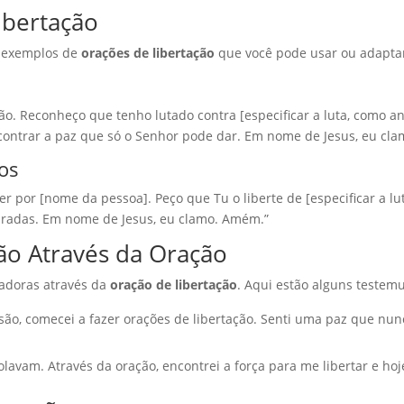
ibertação
s exemplos de
orações de libertação
que você pode usar ou adapta
o. Reconheço que tenho lutado contra [especificar a luta, como ans
ntrar a paz que só o Senhor pode dar. Em nome de Jesus, eu clam
os
der por [nome da pessoa]. Peço que Tu o liberte de [especificar a lu
radas. Em nome de Jesus, eu clamo. Amém.”
ão Através da Oração
adoras através da
oração de libertação
. Aqui estão alguns testem
ão, comecei a fazer orações de libertação. Senti uma paz que nun
olavam. Através da oração, encontrei a força para me libertar e ho