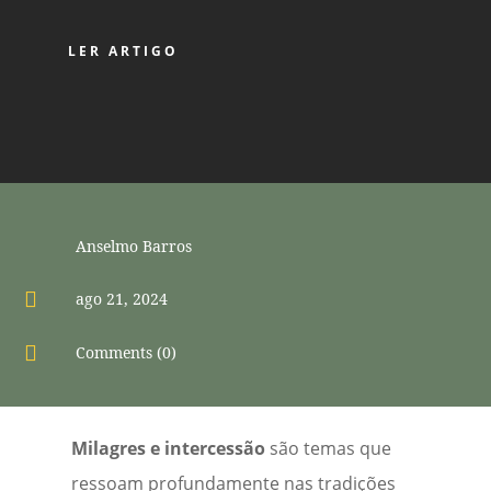
LER ARTIGO
Anselmo Barros

ago 21, 2024

Comments (0)
Milagres e intercessão
são temas que
ressoam profundamente nas tradições