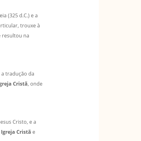
a (325 d.C.) e a
rticular, trouxe à
 resultou na
s a tradução da
greja Cristã
, onde
Jesus Cristo, e a
a
Igreja Cristã
e