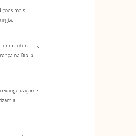
adições mais
urgia.
, como Luteranos,
rença na Bíblia
a evangelização e
tizam a