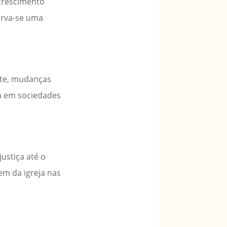
crescimento
erva-se uma
nte, mudanças
ia em sociedades
ustiça até o
em da igreja nas