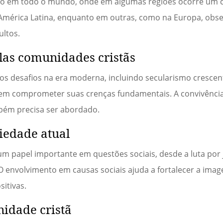
rso em todo o mundo, onde em algumas regiões ocorre um 
 América Latina, enquanto em outras, como na Europa, obs
ultos.
elas comunidades cristãs
os desafios na era moderna, incluindo secularismo cresce
 sem comprometer suas crenças fundamentais. A convivênc
bém precisa ser abordado.
ciedade atual
 papel importante em questões sociais, desde a luta por j
 envolvimento em causas sociais ajuda a fortalecer a imag
itivas.
idade cristã