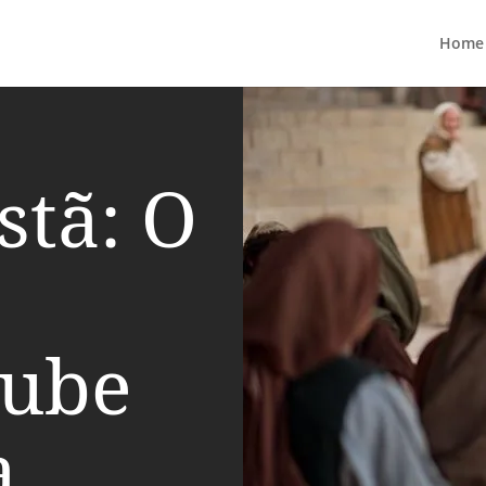
Home
stã: O
oube
a