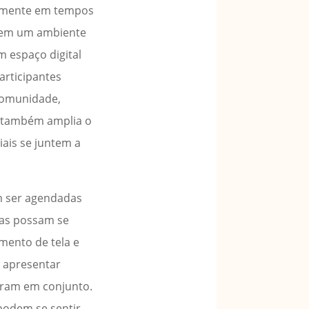
almente em tempos
e em um ambiente
m espaço digital
articipantes
 comunidade,
s também amplia o
ais se juntem a
em ser agendadas
nas possam se
mento de tela e
a apresentar
oram em conjunto.
podem se sentir