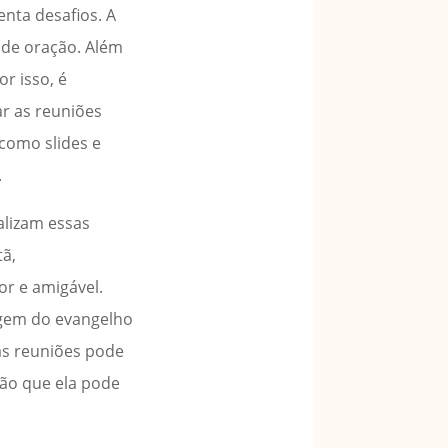
nta desafios. A
a de oração. Além
or isso, é
ar as reuniões
, como slides e
.
alizam essas
tã,
r e amigável.
agem do evangelho
 as reuniões pode
ão que ela pode