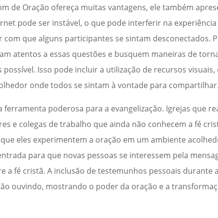
om de Oração ofereça muitas vantagens, ele também aprese
ernet pode ser instável, o que pode interferir na experiênci
azer com que alguns participantes se sintam desconectados. P
tejam atentos a essas questões e busquem maneiras de torn
s possível. Isso pode incluir a utilização de recursos visuais
olhedor onde todos se sintam à vontade para compartilhar
erramenta poderosa para a evangelização. Igrejas que re
es e colegas de trabalho que ainda não conhecem a fé cris
que eles experimentem a oração em um ambiente acolhedo
entrada para que novas pessoas se interessem pela mens
e a fé cristã. A inclusão de testemunhos pessoais durante
ão ouvindo, mostrando o poder da oração e a transformaç