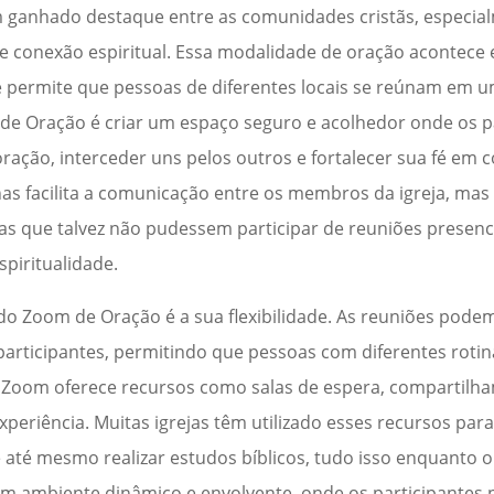
 ganhado destaque entre as comunidades cristãs, especi
de conexão espiritual. Essa modalidade de oração acontec
ue permite que pessoas de diferentes locais se reúnam em u
m de Oração é criar um espaço seguro e acolhedor onde os p
ração, interceder uns pelos outros e fortalecer sua fé em
nas facilita a comunicação entre os membros da igreja, ma
as que talvez não pudessem participar de reuniões presenci
piritualidade.
do Zoom de Oração é a sua flexibilidade. As reuniões pod
articipantes, permitindo que pessoas com diferentes roti
a Zoom oferece recursos como salas de espera, compartilha
xperiência. Muitas igrejas têm utilizado esses recursos par
 até mesmo realizar estudos bíblicos, tudo isso enquanto 
m ambiente dinâmico e envolvente, onde os participantes 