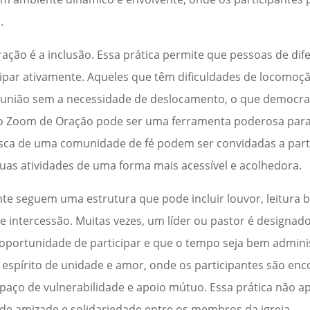
.
ão é a inclusão. Essa prática permite que pessoas de dife
cipar ativamente. Aqueles que têm dificuldades de locomoç
eunião sem a necessidade de deslocamento, o que democrat
, o Zoom de Oração pode ser uma ferramenta poderosa para
ca de uma comunidade de fé podem ser convidadas a part
 suas atividades de uma forma mais acessível e acolhedora.
 seguem uma estrutura que pode incluir louvor, leitura bí
 intercessão. Muitas vezes, um líder ou pastor é designado
oportunidade de participar e que o tempo seja bem admini
spírito de unidade e amor, onde os participantes são enco
spaço de vulnerabilidade e apoio mútuo. Essa prática não a
 de amizade e solidariedade entre os membros da igreja.