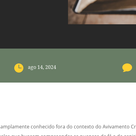


ago 14, 2024
amplamente conhecido fora do contexto do Avivamento Cr