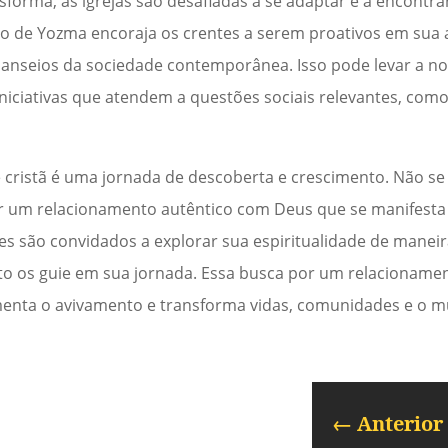
nsforma, as igrejas são desafiadas a se adaptar e a encontr
to de Yozma encoraja os crentes a serem proativos em su
anseios da sociedade contemporânea. Isso pode levar a n
iniciativas que atendem a questões sociais relevantes, como
 cristã é uma jornada de descoberta e crescimento. Não se
ar um relacionamento autêntico com Deus que se manifesta
es são convidados a explorar sua espiritualidade de maneira
nto os guie em sua jornada. Essa busca por um relacionam
imenta o avivamento e transforma vidas, comunidades e o 
←
Anterior