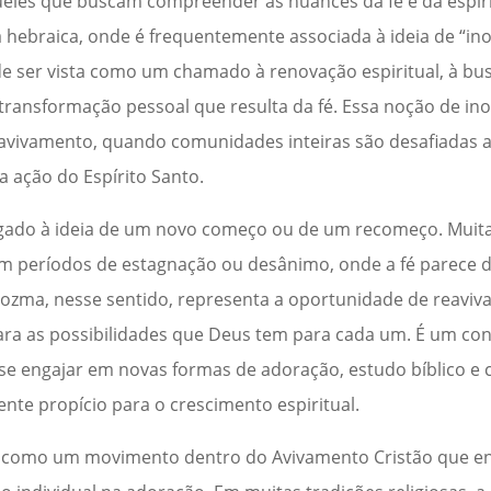
ueles que buscam compreender as nuances da fé e da espiri
a hebraica, onde é frequentemente associada à ideia de “in
ode ser vista como um chamado à renovação espiritual, à b
ransformação pessoal que resulta da fé. Essa noção de ino
vivamento, quando comunidades inteiras são desafiadas a 
da ação do Espírito Santo.
gado à ideia de um novo começo ou de um recomeço. Muita
tam períodos de estagnação ou desânimo, onde a fé parece d
 Yozma, nesse sentido, representa a oportunidade de reavivar
ara as possibilidades que Deus tem para cada um. É um conv
 se engajar em novas formas de adoração, estudo bíblico
te propício para o crescimento espiritual.
a como um movimento dentro do Avivamento Cristão que enf