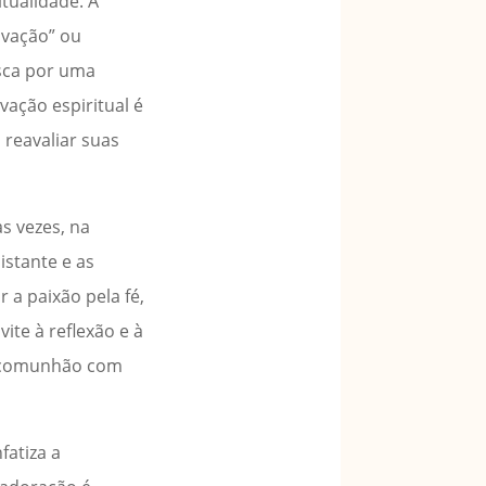
tualidade. A
ovação” ou
usca por uma
vação espiritual é
reavaliar suas
s vezes, na
istante e as
 a paixão pela fé,
ite à reflexão e à
 e comunhão com
atiza a