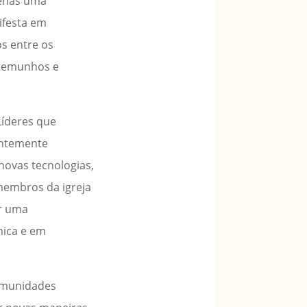
penas uma
ifesta em
os entre os
estemunhos e
Líderes que
antemente
novas tecnologias,
membros da igreja
or uma
mica e em
comunidades