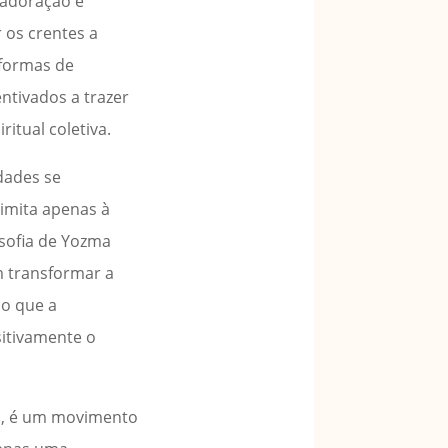
a adoração é
 os crentes a
 formas de
ntivados a trazer
itual coletiva.
dades se
imita apenas à
osofia de Yozma
m transformar a
do que a
itivamente o
a, é um movimento