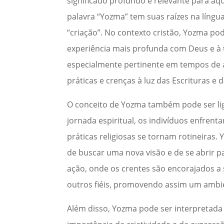
significado profundo e relevante para aq
palavra “Yozma” tem suas raízes na língu
“criação”. No contexto cristão, Yozma p
experiência mais profunda com Deus e à t
especialmente pertinente em tempos de a
práticas e crenças à luz das Escrituras e 
O conceito de Yozma também pode ser li
jornada espiritual, os indivíduos enfren
práticas religiosas se tornam rotineiras.
de buscar uma nova visão e de se abrir p
ação, onde os crentes são encorajados a
outros fiéis, promovendo assim um ambien
Além disso, Yozma pode ser interpretad