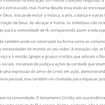
o individual na adoração. Em muitas tradições religiosas, 
 e estruturado, mas Yozma desafia essa visão ao encorajar
 Deus. Isso pode incluir a música, a arte, a dança e outras
criação de Deus. Ao abraçar a Yozma, os indivíduos são ince
es para a comunidade de fé, enriquecendo assim a vida espir
tão também pode ser observado na forma como as comuni
s necessidades do mundo ao seu redor. A inovação não se l
ço e à missão. Igrejas e grupos cristãos que adotam a fil
ociais, iniciativas de justiça e ações de caridade que visa
é é uma expressão do amor de Cristo em ação, demonstran
iência pessoal, mas também um chamado para impactar pos
ase na comunidade. O Avivamento Cristão, em sua essênci