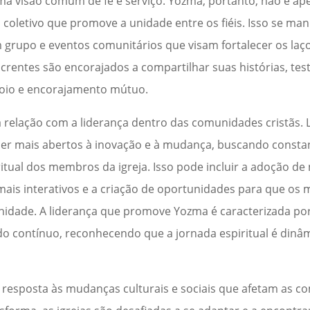
ma visão comum de fé e serviço. Yozma, portanto, não é a
coletivo que promove a unidade entre os fiéis. Isso se man
 grupo e eventos comunitários que visam fortalecer os laç
 crentes são encorajados a compartilhar suas histórias, t
poio e encorajamento mútuo.
 relação com a liderança dentro das comunidades cristãs. 
er mais abertos à inovação e à mudança, buscando const
itual dos membros da igreja. Isso pode incluir a adoção de 
is interativos e a criação de oportunidades para que os 
nidade. A liderança que promove Yozma é caracterizada p
o contínuo, reconhecendo que a jornada espiritual é dinâ
esposta às mudanças culturais e sociais que afetam as 