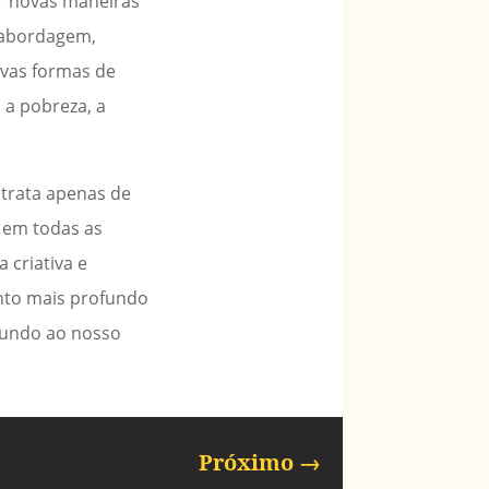
ar novas maneiras
a abordagem,
ovas formas de
 a pobreza, a
 trata apenas de
 em todas as
 criativa e
ento mais profundo
mundo ao nosso
Próximo
→