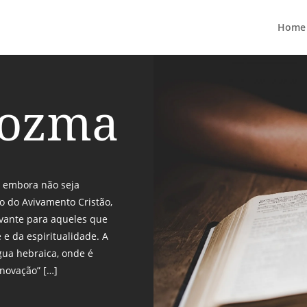
Home
Yozma
 embora não seja
o do Avivamento Cristão,
evante para aqueles que
e da espiritualidade. A
gua hebraica, onde é
inovação” […]