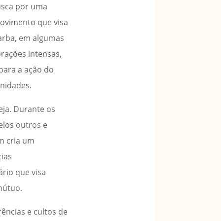
busca por uma
ovimento que visa
 Yarba, em algumas
orações intensas,
 para a ação do
unidades.
eja. Durante os
elos outros e
ém cria um
cias
rio que visa
mútuo.
rências e cultos de