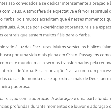
ntes são convidados a se dedicar intensamente à oração e 
com Deus. A atmosfera de expectativa e fervor espiritual 
 do Yarba, pois muitos acreditam que é nesses momentos q
rituais. A busca por experiências sobrenaturais e a expec
 centrais que atraem muitos fiéis para o Yarba.
orado à luz das Escrituras. Muitos versículos bíblicos fala
a busca por uma vida mais plena em Cristo. Passagens com
 com este mundo, mas a sermos transformados pela renov
ontextos de Yarba. Essa renovação é vista como um proces
das coisas do mundo e a se aproximar mais de Deus, perm
aneira poderosa.
sua relação com a adoração. A adoração é uma parte funda
ências profundas durante momentos de louvor e adoração co