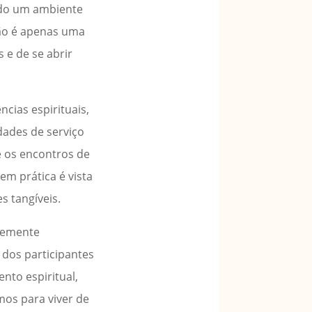
ando um ambiente
não é apenas uma
 e de se abrir
cias espirituais,
dades de serviço
e os encontros de
m prática é vista
s tangíveis.
ntemente
 dos participantes
nto espiritual,
mos para viver de