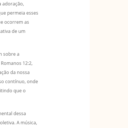
à adoração,
que permeia esses
ue ocorrem as
tativa de um
m sobre a
o Romanos 12:2,
ação da nossa
so contínuo, onde
itindo que o
mental dessa
letiva. A música,