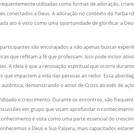
o frequentemente utilizadas como formas de adoração, cri
ais conectados a Deus. A adoração no contexto do Yarba 
ada ato é visto como uma oportunidade de glorificar a Deus
articipantes são encorajados a não apenas buscar experiên
as que reflitam a fé que professam. Isso pode incluir ativi
es. A ideia é que a renovação espiritual que ocorre durant
as que impactem a vida das pessoas ao redor. Essa abordage
 autêntica, demonstrando o amor de Cristo através de açõe
ndizado e crescimento. Durante os encontros, são freque
e discussões em grupo que visam aprofundar o conhecimento
conhecimento é vista como uma parte essencial do crescime
onhecemos a Deus e Sua Palavra, mais capacitados estare