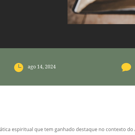


ago 14, 2024
ática espiritual que tem ganhado destaque no contexto do