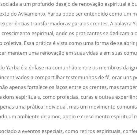
associada a um profundo desejo de renovação espiritual e 
texto do Avivamento, Yarba pode ser entendido como um m
 e experiências transformadoras para os crentes. A palavra
 crescimento espiritual, onde os praticantes se dedicam a 
coletiva. Essa prática é vista como uma forma de se abrir
 experimentem uma renovação em suas vidas e em suas com
do Yarba é a ênfase na comunhão entre os membros da igr
 incentivados a compartilhar testemunhos de fé, orar uns p
 não apenas fortalece os laços entre os crentes, mas tamb
 dons espirituais, como profecias, curas e outras experiên
 apenas uma prática individual, mas um movimento comunitá
ndo um ambiente de amor, apoio e crescimento espiritual 
ciado a eventos especiais, como retiros espirituais, confe