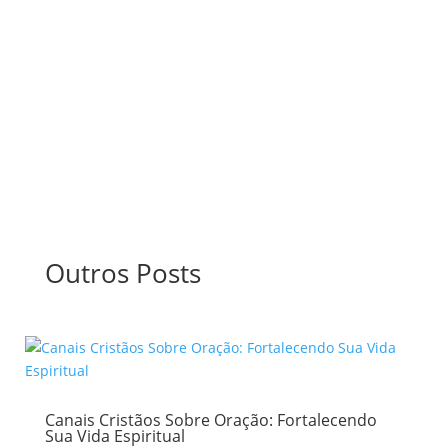
Anselmo é formado em teologia e direito, e também exerce
seu ministério como professor, mentor, palestrante, pastor
e apóstolo
Outros Posts
Canais Cristãos Sobre Oração: Fortalecendo
Sua Vida Espiritual