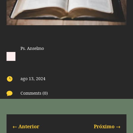
Ps. Anselmo

ago 13, 2024

Comments (0)
←
Anterior
Próximo
→