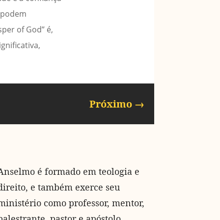
s podem
per of God” é,
nificativa,
Próximo
→
Anselmo é formado em teologia e
direito, e também exerce seu
ministério como professor, mentor,
palestrante, pastor e apóstolo