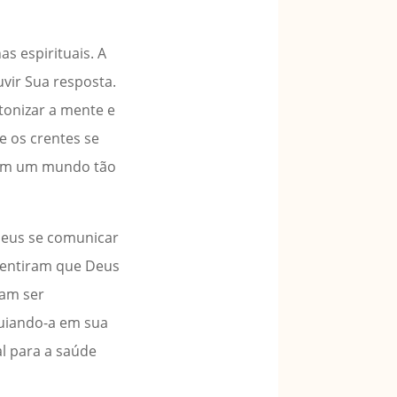
as espirituais. A
vir Sua resposta.
tonizar a mente e
de os crentes se
a em um mundo tão
Deus se comunicar
 sentiram que Deus
vam ser
guiando-a em sua
al para a saúde