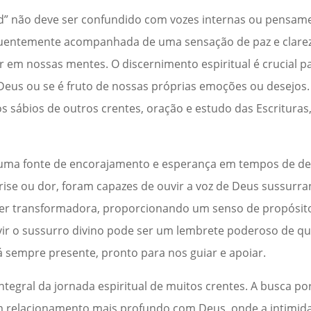
d” não deve ser confundido com vozes internas ou pensame
equentemente acompanhada de uma sensação de paz e clare
r em nossas mentes. O discernimento espiritual é crucial p
us ou se é fruto de nossas próprias emoções ou desejos. 
s sábios de outros crentes, oração e estudo das Escrituras
r uma fonte de encorajamento e esperança em tempos de de
se ou dor, foram capazes de ouvir a voz de Deus sussurra
 ser transformadora, proporcionando um senso de propósi
uvir o sussurro divino pode ser um lembrete poderoso de 
 sempre presente, pronto para nos guiar e apoiar.
ntegral da jornada espiritual de muitos crentes. A busca po
m relacionamento mais profundo com Deus, onde a intimida