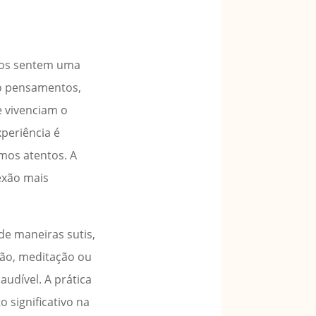
duos sentem uma
do pensamentos,
e vivenciam o
periência é
mos atentos. A
exão mais
de maneiras sutis,
ão, meditação ou
udível. A prática
o significativo na