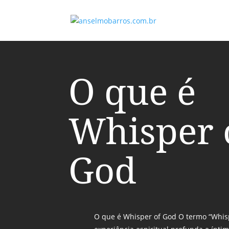
O que é
Whisper 
God
O que é Whisper of God O termo “Whis