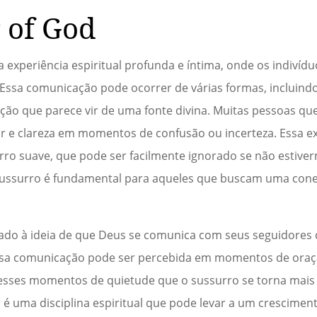
 of God
 experiência espiritual profunda e íntima, onde os indiví
 Essa comunicação pode ocorrer de várias formas, incluin
ão que parece vir de uma fonte divina. Muitas pessoas qu
or e clareza em momentos de confusão ou incerteza. Essa ex
o suave, que pode ser facilmente ignorado se não estiver
 sussurro é fundamental para aqueles que buscam uma con
iado à ideia de que Deus se comunica com seus seguidores 
Essa comunicação pode ser percebida em momentos de oraç
 esses momentos de quietude que o sussurro se torna mais a
s é uma disciplina espiritual que pode levar a um cresciment