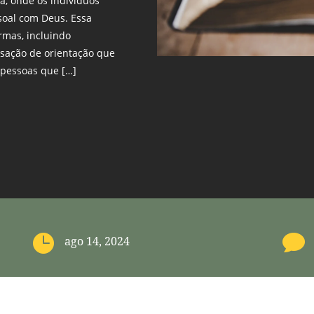
ma, onde os indivíduos
oal com Deus. Essa
rmas, incluindo
sação de orientação que
 pessoas que […]


ago 14, 2024