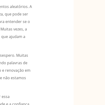
ntos aleatórios. A
za, que pode ser
ara entender se o
Muitas vezes, a
, que ajudam a
sespero. Muitas
ndo palavras de
to e renovação em
que não estamos
r essa
de e a confiança