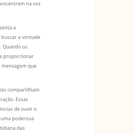
 concentrem na voz
senta a
e buscar a vontade
o. Quando os
de proporcionar
r a mensagem que
ntes compartilham
ração. Essas
ncias de ouvir o
er uma poderosa
tidiana das