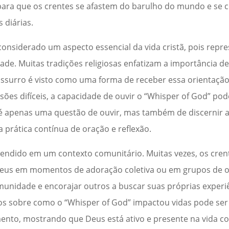
e para que os crentes se afastem do barulho do mundo e se
 diárias.
considerado um aspecto essencial da vida cristã, pois repre
de. Muitas tradições religiosas enfatizam a importância d
sussurro é visto como uma forma de receber essa orientaçã
ões difíceis, a capacidade de ouvir o “Whisper of God” po
o é apenas uma questão de ouvir, mas também de discerni
 prática contínua de oração e reflexão.
endido em um contexto comunitário. Muitas vezes, os cre
Deus em momentos de adoração coletiva ou em grupos de o
munidade e encorajar outros a buscar suas próprias experiê
hos sobre como o “Whisper of God” impactou vidas pode s
ento, mostrando que Deus está ativo e presente na vida co