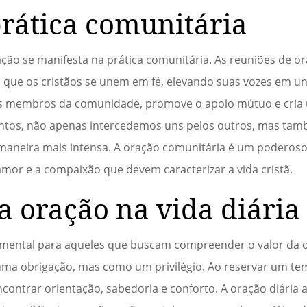
rática comunitária
ação se manifesta na prática comunitária. As reuniões de or
que os cristãos se unem em fé, elevando suas vozes em un
re os membros da comunidade, promove o apoio mútuo e cri
ntos, não apenas intercedemos uns pelos outros, mas ta
aneira mais intensa. A oração comunitária é um poderos
amor e a compaixão que devem caracterizar a vida cristã.
a oração na vida diária
damental para aqueles que buscam compreender o valor da o
 uma obrigação, mas como um privilégio. Ao reservar um te
ontrar orientação, sabedoria e conforto. A oração diária 