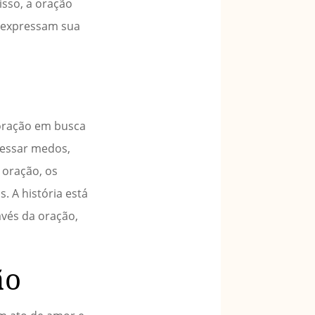
isso, a oração
e expressam sua
 oração em busca
ressar medos,
 oração, os
 A história está
vés da oração,
ão