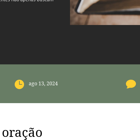


ago 13, 2024
 oração