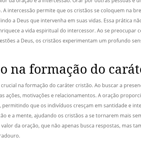
alor da oração é a intercessão. Orar por outras pessoas é 
o. A intercessão permite que os cristãos se coloquem na br
indo a Deus que intervenha em suas vidas. Essa prática nã
iquece a vida espiritual do intercessor. Ao se preocupar 
uestões a Deus, os cristãos experimentam um profundo sen
ão na formação do carát
ucial na formação do caráter cristão. Ao buscar a presen
suas ações, motivações e relacionamentos. A oração propor
, permitindo que os indivíduos cresçam em santidade e int
ão e a mente, ajudando os cristãos a se tornarem mais sem
 valor da oração, que não apenas busca respostas, mas 
uradouro.