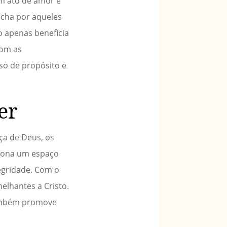
um ato de amor e
echa por aqueles
o apenas beneficia
com as
so de propósito e
er
ça de Deus, os
ciona um espaço
egridade. Com o
elhantes a Cristo.
também promove