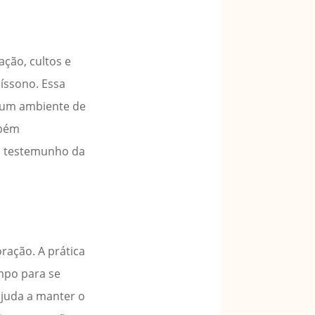
ação, cultos e
íssono. Essa
a um ambiente de
mbém
o testemunho da
ração. A prática
mpo para se
ajuda a manter o