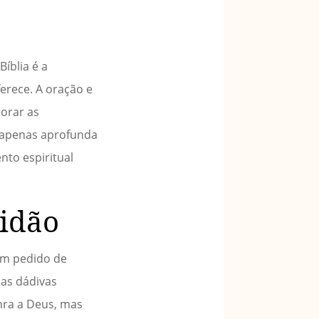
íblia é a
ferece. A oração e
 orar as
o apenas aprofunda
nto espiritual
tidão
um pedido de
as dádivas
nra a Deus, mas