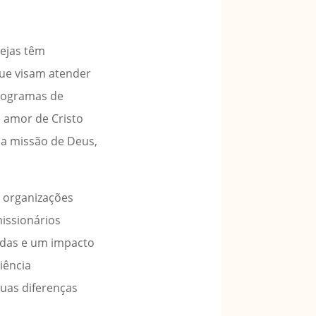
rejas têm
que visam atender
programas de
o amor de Cristo
a missão de Deus,
e organizações
missionários
adas e um impacto
iência
uas diferenças