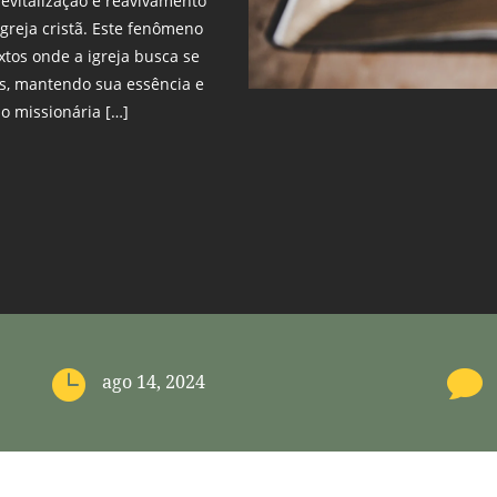
revitalização e reavivamento
igreja cristã. Este fenômeno
tos onde a igreja busca se
is, mantendo sua essência e
o missionária […]


ago 14, 2024