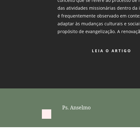
conceito que se refere ao processo de 
das atividades missionárias dentro da 
é frequentemente observado em contex
adaptar às mudanças culturais e socia
propósito de evangelização. A renovaçã
LEIA O ARTIGO
Ps. Anselmo