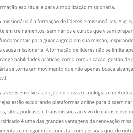
ormação espiritual e para a mobilização missionária.
issionária é a formação de líderes e missionários. A igrej
ste em treinamentos, seminários e cursos que visam prepar
 fundamentais para guiar a igreja em sua missão, inspirand
ausa missionária. A formação de líderes não se limita ap
ange habilidades práticas, como comunicação, gestão de p
ária se torna um movimento que não apenas busca alcança
cal.
tas vezes envolve a adoção de novas tecnologias e método
grejas estão explorando plataformas online para dissemin
ais, sites, podcasts e transmissões ao vivo de cultos e even
ersificado é uma das grandes vantagens da renovação missi
erramentas conseguem se conectar com pessoas que, de outr