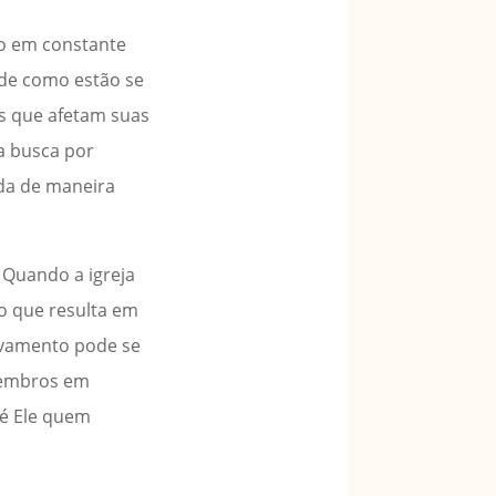
do em constante
a de como estão se
is que afetam suas
a busca por
ada de maneira
 Quando a igreja
o que resulta em
ivamento pode se
membros em
 é Ele quem