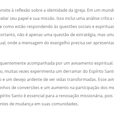
vite à reflexão sobre a identidade da igreja. Em um mun
aliar seu papel e sua missão. Isso inclui uma análise crític
 e como estão respondendo às questões sociais e espiritua
portanto, não é apenas uma questão de estratégia, mas um
atual, onde a mensagem do evangelho precisa ser apresent
requentemente acompanhada por um avivamento espiritual.
o, muitas vezes experimenta um derramar do Espírito Sant
 e um desejo ardente de ver vidas transformadas. Esse av
emunhos de conversões e um aumento na participação dos 
pírito Santo é essencial para a renovação missionária, pois
agentes de mudança em suas comunidades.