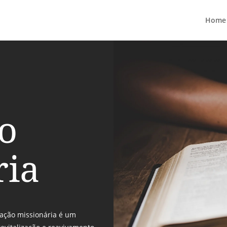
Home
o
ria
vação missionária é um