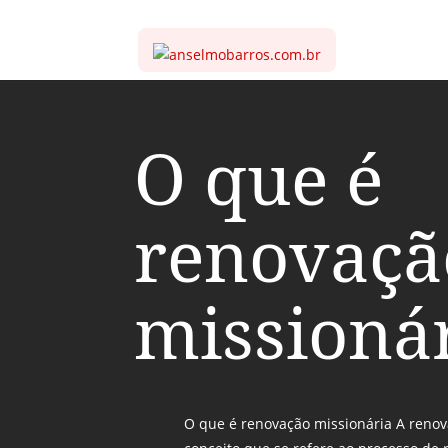
O que é
renovaçã
missioná
O que é renovação missionária A reno