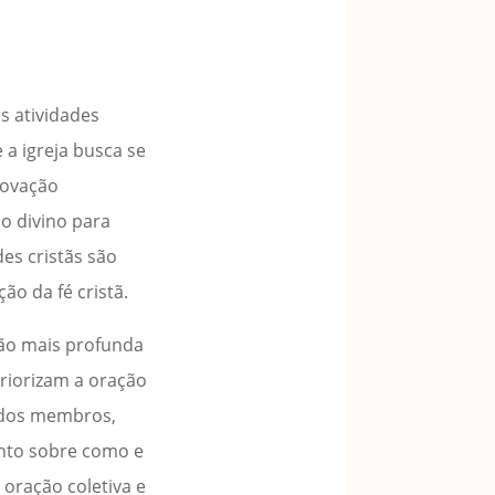
s atividades
a igreja busca se
novação
o divino para
es cristãs são
o da fé cristã.
xão mais profunda
riorizam a oração
l dos membros,
ento sobre como e
 oração coletiva e