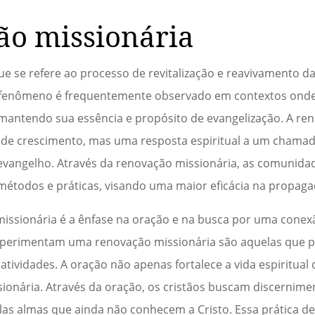
ão missionária
e se refere ao processo de revitalização e reavivamento da
ste fenômeno é frequentemente observado em contextos onde 
 mantendo sua essência e propósito de evangelização. A re
 de crescimento, mas uma resposta espiritual a um chamad
angelho. Através da renovação missionária, as comunidad
étodos e práticas, visando uma maior eficácia na propagaçã
issionária é a ênfase na oração e na busca por uma cone
experimentam uma renovação missionária são aquelas que p
ividades. A oração não apenas fortalece a vida espiritua
onária. Através da oração, os cristãos buscam discernim
as almas que ainda não conhecem a Cristo. Essa prática de