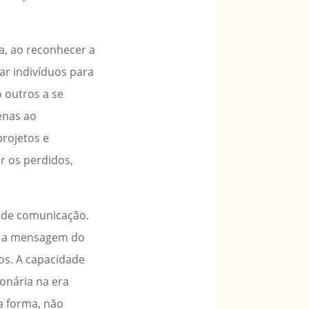
a, ao reconhecer a
ar indivíduos para
o outros a se
enas ao
rojetos e
r os perdidos,
s de comunicação.
ar a mensagem do
tos. A capacidade
onária na era
a forma, não