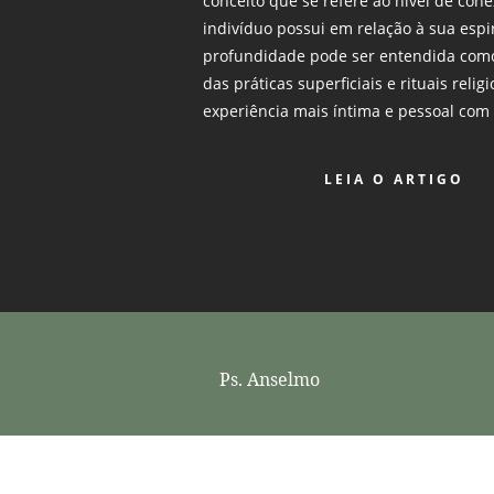
conceito que se refere ao nível de c
indivíduo possui em relação à sua espi
profundidade pode ser entendida como
das práticas superficiais e rituais rel
experiência mais íntima e pessoal com 
LEIA O ARTIGO
Ps. Anselmo