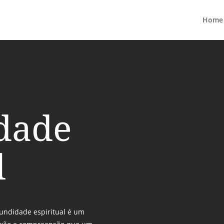
Home
dade
l
fundidade espiritual é um