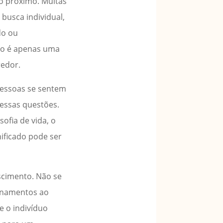
ao próximo. Muitas
busca individual,
do ou
não é apenas uma
redor.
 pessoas se sentem
 essas questões.
ofia de vida, o
ificado pode ser
scimento. Não se
sinamentos ao
e o indivíduo