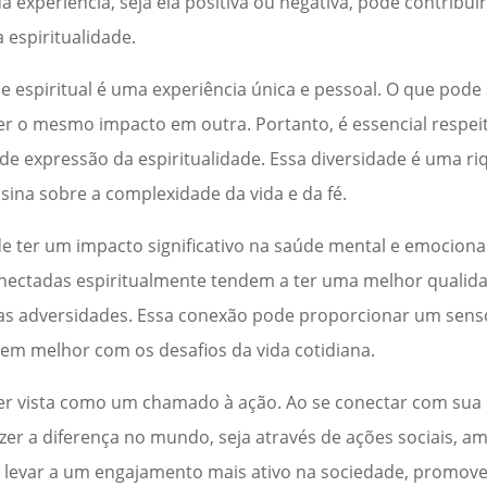
da experiência, seja ela positiva ou negativa, pode contribu
espiritualidade.
e espiritual é uma experiência única e pessoal. O que pode
er o mesmo impacto em outra. Portanto, é essencial respeit
 de expressão da espiritualidade. Essa diversidade é uma r
ina sobre a complexidade da vida e da fé.
de ter um impacto significativo na saúde mental e emociona
ectadas espiritualmente tendem a ter uma melhor qualida
das adversidades. Essa conexão pode proporcionar um senso
rem melhor com os desafios da vida cotidiana.
ser vista como um chamado à ação. Ao se conectar com sua e
zer a diferença no mundo, seja através de ações sociais, a
de levar a um engajamento mais ativo na sociedade, prom