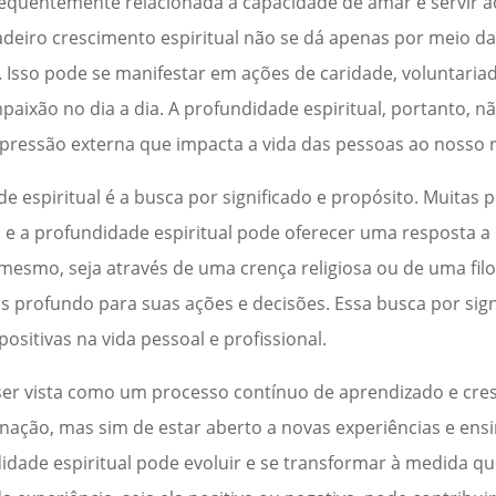
frequentemente relacionada à capacidade de amar e servir 
adeiro crescimento espiritual não se dá apenas por meio da 
 Isso pode se manifestar em ações de caridade, voluntaria
ixão no dia a dia. A profundidade espiritual, portanto, 
ressão externa que impacta a vida das pessoas ao nosso 
 espiritual é a busca por significado e propósito. Muitas
 e a profundidade espiritual pode oferecer uma resposta a
mesmo, seja através de uma crença religiosa ou de uma filos
s profundo para suas ações e decisões. Essa busca por sign
itivas na vida pessoal e profissional.
ser vista como um processo contínuo de aprendizado e cre
minação, mas sim de estar aberto a novas experiências e en
ndidade espiritual pode evoluir e se transformar à medida qu