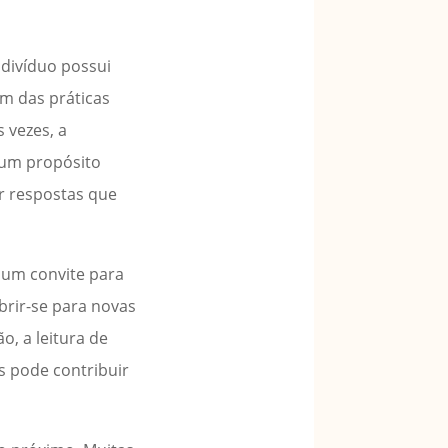
ndivíduo possui
ém das práticas
s vezes, a
r um propósito
or respostas que
 um convite para
brir-se para novas
o, a leitura de
s pode contribuir