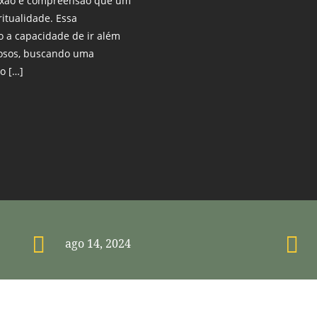
onexão e compreensão que um
ritualidade. Essa
 a capacidade de ir além
igiosos, buscando uma
o […]


ago 14, 2024