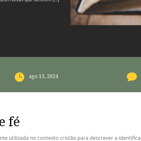


ago 13, 2024
e fé
e utilizada no contexto cristão para descrever a identifica