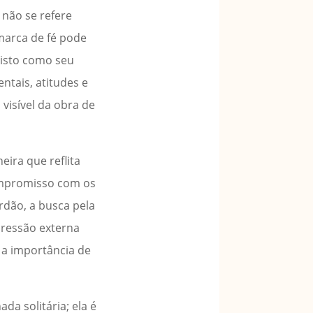
 não se refere
 marca de fé pode
risto como seu
tais, atitudes e
visível da obra de
ira que reflita
compromisso com os
rdão, a busca pela
pressão externa
 a importância de
a solitária; ela é