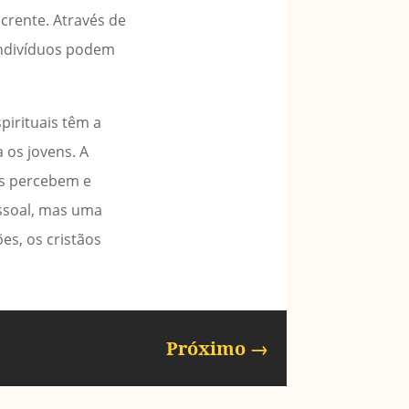
 crente. Através de
 indivíduos podem
pirituais têm a
 os jovens. A
es percebem e
essoal, mas uma
es, os cristãos
Próximo
→