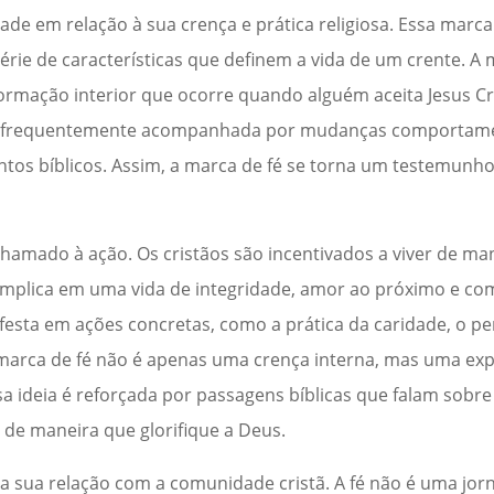
e em relação à sua crença e prática religiosa. Essa marca
érie de características que definem a vida de um crente. A
ormação interior que ocorre quando alguém aceita Jesus C
 é frequentemente acompanhada por mudanças comportamen
os bíblicos. Assim, a marca de fé se torna um testemunho 
amado à ação. Os cristãos são incentivados a viver de mane
so implica em uma vida de integridade, amor ao próximo e 
ifesta em ações concretas, como a prática da caridade, o pe
a marca de fé não é apenas uma crença interna, mas uma ex
 ideia é reforçada por passagens bíblicas que falam sobre
 de maneira que glorifique a Deus.
 sua relação com a comunidade cristã. A fé não é uma jornad