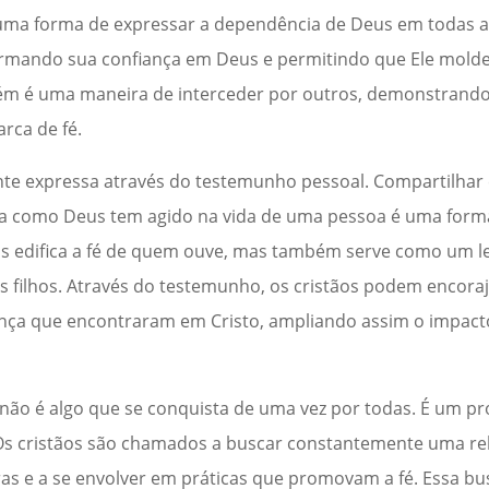
a forma de expressar a dependência de Deus em todas as
irmando sua confiança em Deus e permitindo que Ele molde
ém é uma maneira de interceder por outros, demonstrand
rca de fé.
nte expressa através do testemunho pessoal. Compartilhar 
eira como Deus tem agido na vida de uma pessoa é uma for
as edifica a fé de quem ouve, mas também serve como um 
us filhos. Através do testemunho, os cristãos podem encoraj
ça que encontraram em Cristo, ampliando assim o impact
 não é algo que se conquista de uma vez por todas. É um p
 Os cristãos são chamados a buscar constantemente uma re
as e a se envolver em práticas que promovam a fé. Essa bu