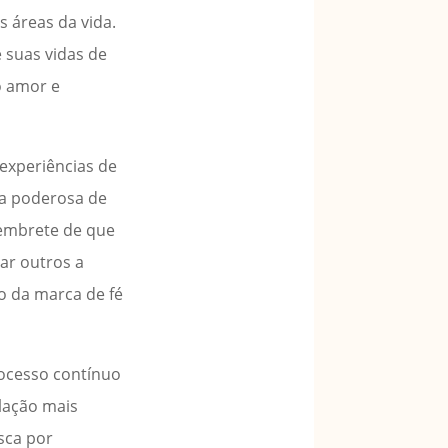
 áreas da vida.
 suas vidas de
o amor e
experiências de
ma poderosa de
lembrete de que
ar outros a
o da marca de fé
rocesso contínuo
lação mais
sca por