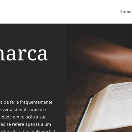
Home
marca
ca de fé” é frequentemente
ever a identificação e o
idade em relação à sua
 não se refere apenas a um
acterísticas que definem […]