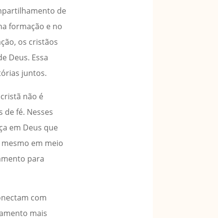
ompartilhamento de
 na formação e no
ção, os cristãos
de Deus. Essa
órias juntos.
cristã não é
s de fé. Nesses
ança em Deus que
ue, mesmo em meio
jamento para
 conectam com
onamento mais