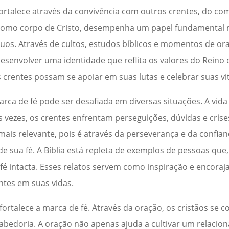
fortalece através da convivência com outros crentes, do c
, como corpo de Cristo, desempenha um papel fundamental
duos. Através de cultos, estudos bíblicos e momentos de ora
desenvolver uma identidade que reflita os valores do Reino 
 crentes possam se apoiar em suas lutas e celebrar suas vit
rca de fé pode ser desafiada em diversas situações. A vida 
s vezes, os crentes enfrentam perseguições, dúvidas e crise
mais relevante, pois é através da perseverança e da confi
de sua fé. A Bíblia está repleta de exemplos de pessoas q
fé intacta. Esses relatos servem como inspiração e encora
tes em suas vidas.
ortalece a marca de fé. Através da oração, os cristãos se
sabedoria. A oração não apenas ajuda a cultivar um relaci