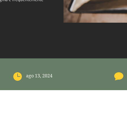
]


ago 13, 2024
a