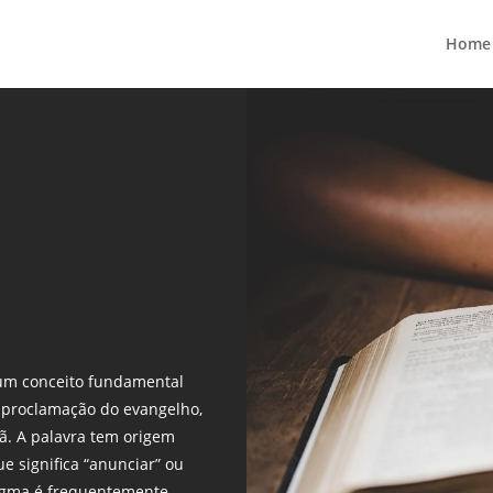
Home
um conceito fundamental
à proclamação do evangelho,
tã. A palavra tem origem
ue significa “anunciar” ou
erigma é frequentemente