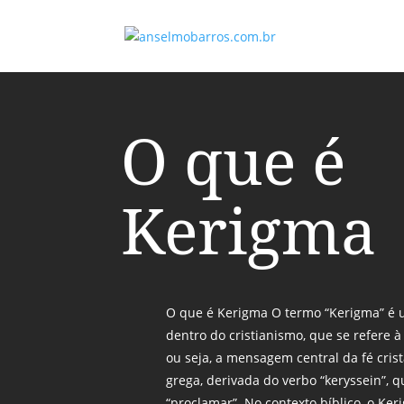
O que é
Kerigma
O que é Kerigma O termo “Kerigma” é 
dentro do cristianismo, que se refere 
ou seja, a mensagem central da fé cris
grega, derivada do verbo “keryssein”, q
“proclamar”. No contexto bíblico, o K