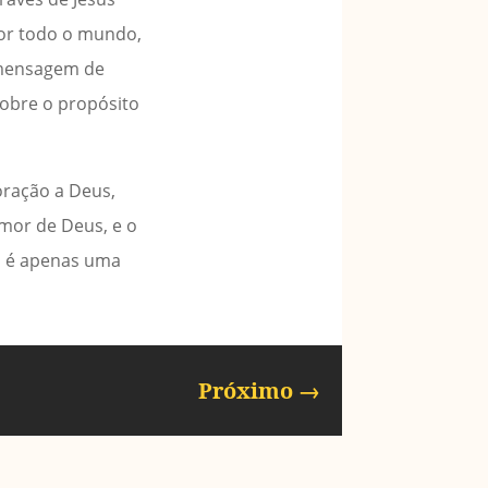
por todo o mundo,
a mensagem de
obre o propósito
oração a Deus,
amor de Deus, e o
o é apenas uma
Próximo
→