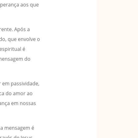
esperança aos que
rente. Após a
do, que envolve o
spiritual é
 mensagem do
 em passividade,
ica do amor ao
dança em nossas
o a mensagem é
ravés de Jesus