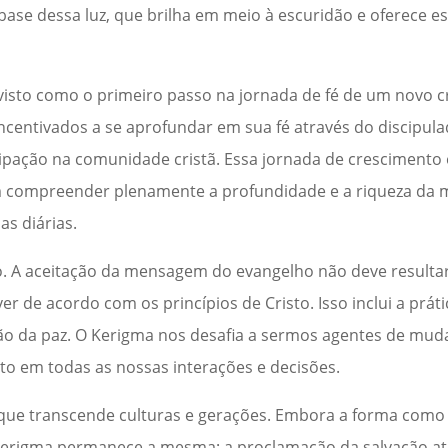
base dessa luz, que brilha em meio à escuridão e oferece 
 visto como o primeiro passo na jornada de fé de um novo c
incentivados a se aprofundar em sua fé através do discipula
cipação na comunidade cristã. Essa jornada de crescimento e
m compreender plenamente a profundidade e a riqueza da
as diárias.
A aceitação da mensagem do evangelho não deve resultar
 de acordo com os princípios de Cristo. Isso inclui a prát
ção da paz. O Kerigma nos desafia a sermos agentes de mu
sto em todas as nossas interações e decisões.
que transcende culturas e gerações. Embora a forma com
Kerigma permanece a mesma: a proclamação da salvação at