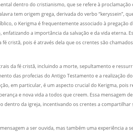
ntal dentro do cristianismo, que se refere à proclamação
palavra tem origem grega, derivada do verbo “keryssein”, que
íblico, o Kerigma é frequentemente associado à pregação d
, enfatizando a importância da salvação e da vida eterna.
 fé cristã, pois é através dela que os crentes são chamado
is da fé cristã, incluindo a morte, sepultamento e ressurr
ento das profecias do Antigo Testamento e a realização do
ão, em particular, é um aspecto crucial do Kerigma, pois re
sperança e nova vida a todos que creem. Essa mensagem de
o dentro da igreja, incentivando os crentes a compartilhar
 mensagem a ser ouvida, mas também uma experiência a ser