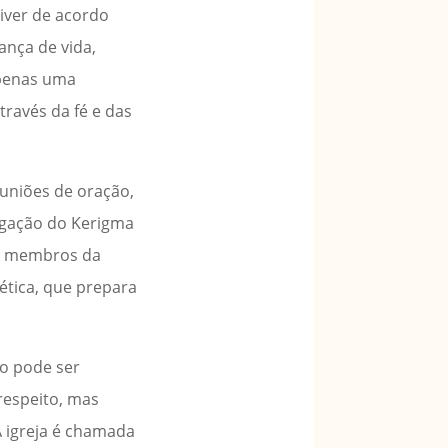
viver de acordo
nça de vida,
apenas uma
través da fé e das
euniões de oração,
egação do Kerigma
os membros da
ética, que prepara
o pode ser
respeito, mas
A igreja é chamada