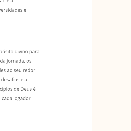
ão e a
versidades e
pósito divino para
 da jornada, os
les ao seu redor.
 desafios e a
cípios de Deus é
e cada jogador
ã