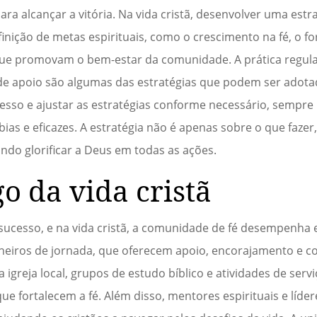
ra alcançar a vitória. Na vida cristã, desenvolver uma estra
finição de metas espirituais, como o crescimento na fé, o f
que promovam o bem-estar da comunidade. A prática regula
de apoio são algumas das estratégias que podem ser adotad
resso e ajustar as estratégias conforme necessário, sempr
bias e eficazes. A estratégia não é apenas sobre o que faz
do glorificar a Deus em todas as ações.
go da vida cristã
 sucesso, e na vida cristã, a comunidade de fé desempenha e
heiros de jornada, que oferecem apoio, encorajamento e c
igreja local, grupos de estudo bíblico e atividades de serv
ue fortalecem a fé. Além disso, mentores espirituais e líder