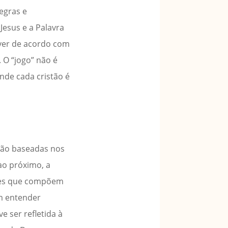
egras e
 Jesus e a Palavra
iver de acordo com
 O “jogo” não é
de cada cristão é
 são baseadas nos
ao próximo, a
rizes que compõem
am entender
e ser refletida à