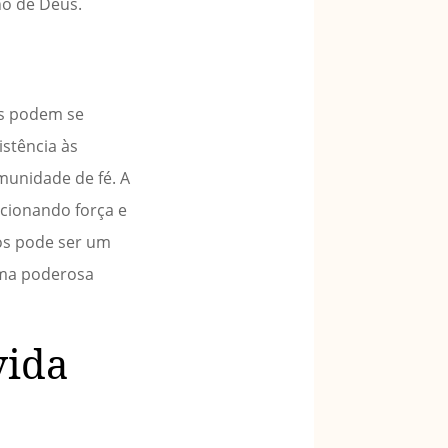
no de Deus.
os podem se
istência às
omunidade de fé. A
rcionando força e
ãos pode ser um
uma poderosa
vida