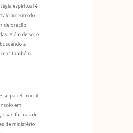
tégia espiritual é
ortalecimento do
r de oração,
as. Além disso, é
e buscando a
er, mas também
sse papel crucial.
onsolo em
iço são formas de
es de ministério