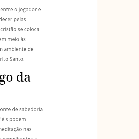
entre o jogador e
decer pelas
ristão se coloca
 em meio às
um ambiente de
rito Santo.
ogo da
 fonte de sabedoria
fiéis podem
 meditação nas
is semelhantes a