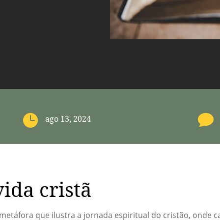


ago 13, 2024
vida cristã
 metáfora que ilustra a jornada espiritual do cristão, onde 