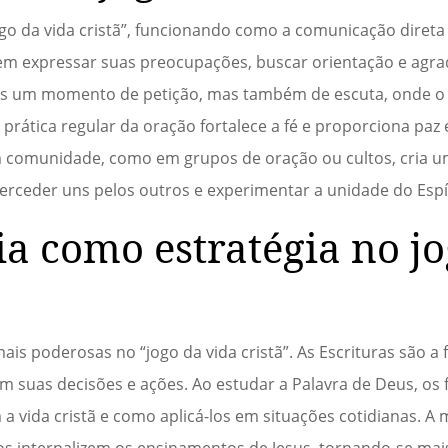
go da vida cristã”, funcionando como a comunicação direta 
dem expressar suas preocupações, buscar orientação e agra
as um momento de petição, mas também de escuta, onde o c
 prática regular da oração fortalece a fé e proporciona paz
em comunidade, como em grupos de oração ou cultos, cria 
erceder uns pelos outros e experimentar a unidade do Espí
lia como estratégia no j
mais poderosas no “jogo da vida cristã”. As Escrituras são a
m suas decisões e ações. Ao estudar a Palavra de Deus, os 
a vida cristã e como aplicá-los em situações cotidianas. A
os internalizem os ensinamentos de Jesus, tornando-se ma