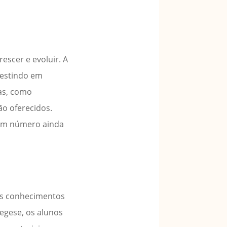
escer e evoluir. A
vestindo em
ias, como
ão oferecidos.
o um número ainda
us conhecimentos
xegese, os alunos