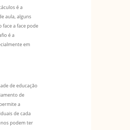
áculos é a
e aula, alguns
o face a face pode
fio é a
pecialmente em
idade de educação
ciamento de
 permite a
iduais de cada
lunos podem ter