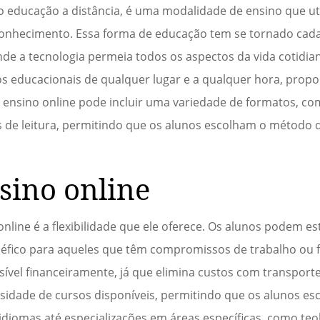
educação a distância, é uma modalidade de ensino que util
conhecimento. Essa forma de educação tem se tornado cada
 a tecnologia permeia todos os aspectos da vida cotidian
s educacionais de qualquer lugar e a qualquer hora, prop
 o ensino online pode incluir uma variedade de formatos, co
is de leitura, permitindo que os alunos escolham o método
sino online
nline é a flexibilidade que ele oferece. Os alunos podem e
néfico para aqueles que têm compromissos de trabalho ou f
sível financeiramente, já que elimina custos com transporte
ersidade de cursos disponíveis, permitindo que os alunos e
diomas até especializações em áreas específicas, como teo