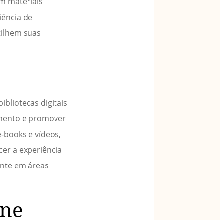
em materiais
iência de
tilhem suas
ibliotecas digitais
imento e promover
e-books e vídeos,
er a experiência
nte em áreas
ine