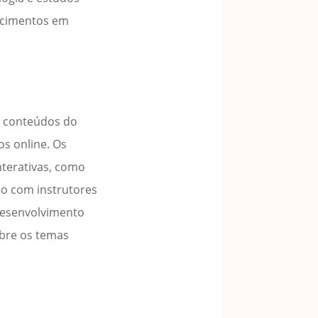
hecimentos em
s conteúdos do
os online. Os
nterativas, como
ão com instrutores
 desenvolvimento
obre os temas