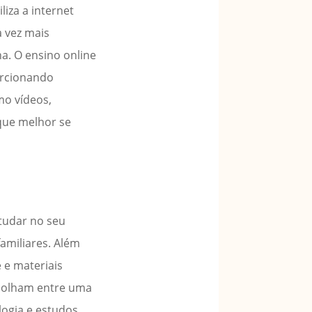
iza a internet
 vez mais
a. O ensino online
orcionando
mo vídeos,
 que melhor se
studar no seu
amiliares. Além
 e materiais
scolham entre uma
logia e estudos