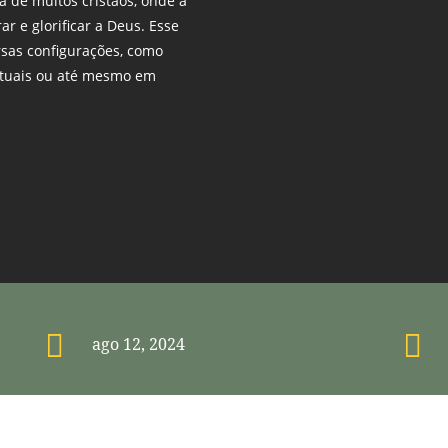
a de muitos cristãos, onde a
r e glorificar a Deus. Esse
rsas configurações, como
rituais ou até mesmo em


ago 12, 2024