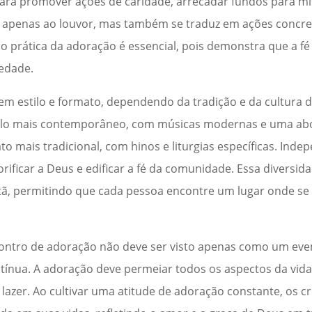
ra promover ações de caridade, arrecadar fundos para mi
ta apenas ao louvor, mas também se traduz em ações concre
 prática da adoração é essencial, pois demonstra que a fé 
iedade.
m estilo e formato, dependendo da tradição e da cultura
tilo mais contemporâneo, com músicas modernas e uma ab
 mais tradicional, com hinos e liturgias específicas. Ind
rificar a Deus e edificar a fé da comunidade. Essa diversi
stã, permitindo que cada pessoa encontre um lugar onde se 
ncontro de adoração não deve ser visto apenas como um eve
ínua. A adoração deve permeiar todos os aspectos da vida 
 lazer. Ao cultivar uma atitude de adoração constante, os 