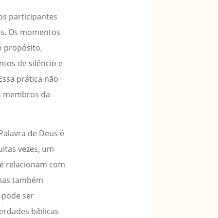
s participantes
res. Os momentos
 propósito,
tos de silêncio e
Essa prática não
os membros da
Palavra de Deus é
uitas vezes, um
se relacionam com
, mas também
a pode ser
rdades bíblicas