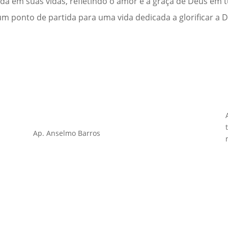
 em suas vidas, refletindo o amor e a graça de Deus em 
m ponto de partida para uma vida dedicada a glorificar a 
Ap. Anselmo Barros