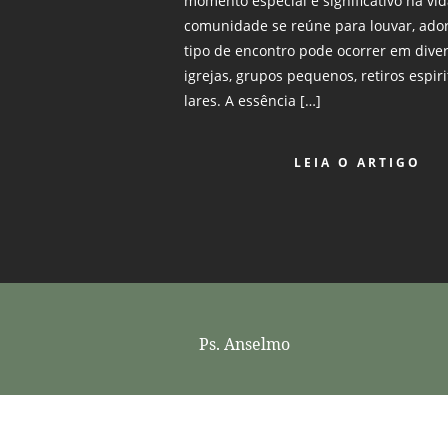
momento especial e significativo na vid
comunidade se reúne para louvar, adora
tipo de encontro pode ocorrer em dive
igrejas, grupos pequenos, retiros espi
lares. A essência […]
LEIA O ARTIGO
Ps. Anselmo