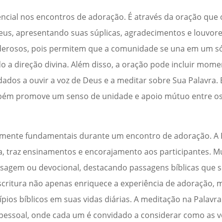
ial nos encontros de adoração. É através da oração que o
us, apresentando suas súplicas, agradecimentos e louvo
oderosos, pois permitem que a comunidade se una em um só
 a direção divina. Além disso, a oração pode incluir momen
dados a ouvir a voz de Deus e a meditar sobre Sua Palavra. 
também promove um senso de unidade e apoio mútuo entre 
gualmente fundamentais durante um encontro de adoração. A 
ada, traz ensinamentos e encorajamento aos participantes. M
nsagem ou devocional, destacando passagens bíblicas que 
scritura não apenas enriquece a experiência de adoração
cípios bíblicos em suas vidas diárias. A meditação na Palavr
ssoal, onde cada um é convidado a considerar como as ve