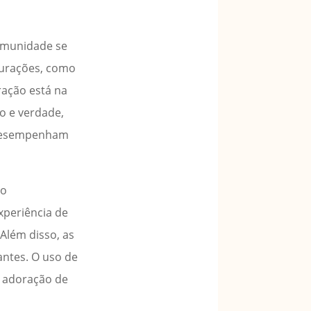
comunidade se
igurações, como
ração está na
o e verdade,
a desempenham
ão
xperiência de
Além disso, as
antes. O uso de
a adoração de