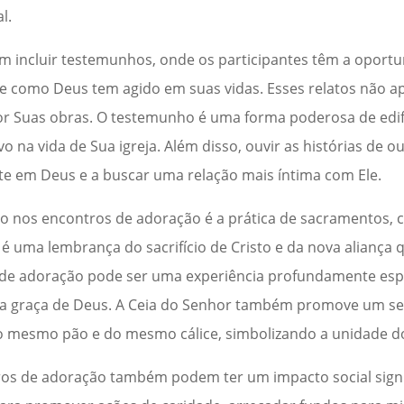
l.
incluir testemunhos, onde os participantes têm a oportu
é e como Deus tem agido em suas vidas. Esses relatos não 
or Suas obras. O testemunho é uma forma poderosa de edi
o na vida de Sua igreja. Além disso, ouvir as histórias de o
nte em Deus e a buscar uma relação mais íntima com Ele.
o nos encontros de adoração é a prática de sacramentos, 
é uma lembrança do sacrifício de Cristo e da nova aliança 
 de adoração pode ser uma experiência profundamente espi
da graça de Deus. A Ceia do Senhor também promove um s
 mesmo pão e do mesmo cálice, simbolizando a unidade do
ros de adoração também podem ter um impacto social signif