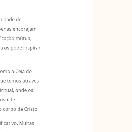
nidade de
apenas encorajam
ficação mútua,
utros pode inspirar
como a Ceia do
que temos através
ritual, onde os
enso de
 corpo de Cristo.
icativo. Muitas