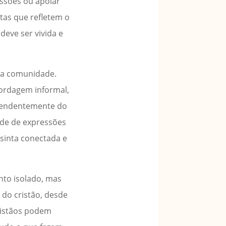
ssões ou apoiar
tas que refletem o
deve ser vivida e
 da comunidade.
ordagem informal,
ependentemente do
dade de expressões
sinta conectada e
nto isolado, mas
do cristão, desde
cristãos podem