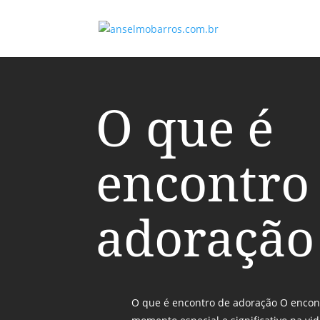
O que é
encontro
adoração
O que é encontro de adoração O encon