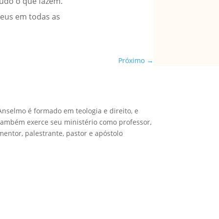
tudo o que fazem.
Deus em todas as
Próximo
→
Anselmo é formado em teologia e direito, e
também exerce seu ministério como professor,
mentor, palestrante, pastor e apóstolo