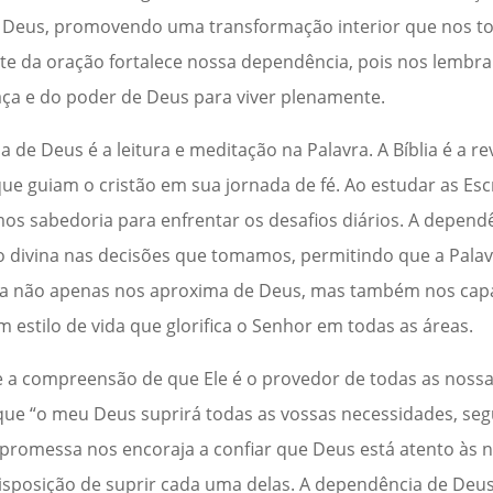
e Deus, promovendo uma transformação interior que nos t
ante da oração fortalece nossa dependência, pois nos lemb
aça e do poder de Deus para viver plenamente.
de Deus é a leitura e meditação na Palavra. A Bíblia é a r
e guiam o cristão em sua jornada de fé. Ao estudar as Esc
os sabedoria para enfrentar os desafios diários. A depend
 divina nas decisões que tomamos, permitindo que a Pala
ca não apenas nos aproxima de Deus, mas também nos capac
stilo de vida que glorifica o Senhor em todas as áreas.
a compreensão de que Ele é o provedor de todas as nossa
a que “o meu Deus suprirá todas as vossas necessidades, se
sa promessa nos encoraja a confiar que Deus está atento às 
isposição de suprir cada uma delas. A dependência de Deus