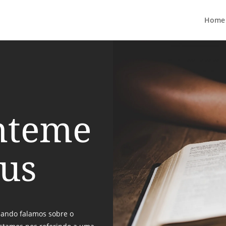
Home
nteme
eus
ando falamos sobre o