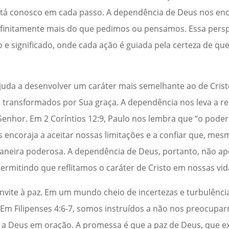
á conosco em cada passo. A dependência de Deus nos enc
 infinitamente mais do que pedimos ou pensamos. Essa pers
o e significado, onde cada ação é guiada pela certeza de q
juda a desenvolver um caráter mais semelhante ao de Cris
 transformados por Sua graça. A dependência nos leva a r
Senhor. Em 2 Coríntios 12:9, Paulo nos lembra que “o pode
s encoraja a aceitar nossas limitações e a confiar que, me
aneira poderosa. A dependência de Deus, portanto, não a
rmitindo que reflitamos o caráter de Cristo em nossas vid
nvite à paz. Em um mundo cheio de incertezas e turbulênci
Em Filipenses 4:6-7, somos instruídos a não nos preocup
a Deus em oração. A promessa é que a paz de Deus, que e