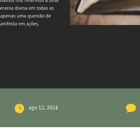
estamos nos referindo a uma
erania divina em todas as
é apenas uma questão de
manifesta em ações,


ago 12, 2024