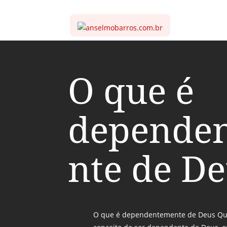
O que é
depende
nte de D
O que é dependentemente de Deus Qu