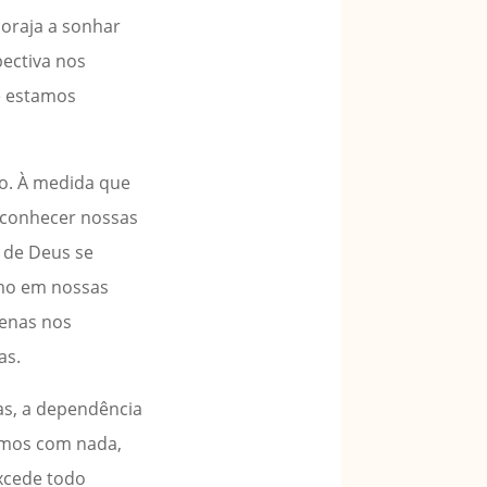
oraja a sonhar
pectiva nos
ue estamos
to. À medida que
econhecer nossas
r de Deus se
smo em nossas
penas nos
as.
as, a dependência
armos com nada,
xcede todo