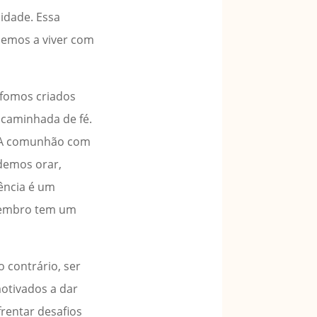
idade. Essa
demos a viver com
 fomos criados
 caminhada de fé.
 A comunhão com
odemos orar,
dência é um
 membro tem um
 contrário, ser
otivados a dar
rentar desafios