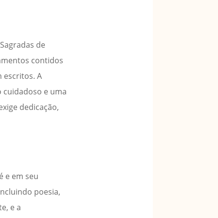
 Sagradas de
inamentos contidos
 escritos. A
do cuidadoso e uma
exige dedicação,
fé e em seu
incluindo poesia,
e, e a