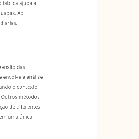
bíblica ajuda a
quadas. Ao
diárias,
reensão das
e envolve a análise
erando o contexto
s. Outros métodos
ação de diferentes
s em uma única