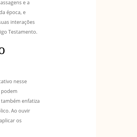
passagens e a
 da época, e
 suas interações
igo Testamento.
o
cativo nesse
os podem
a também enfatiza
lico. Ao ouvir
aplicar os