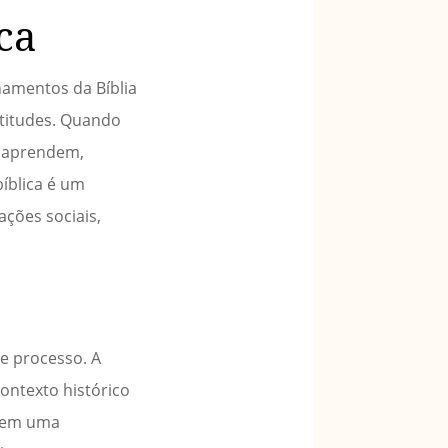
ca
namentos da Bíblia
atitudes. Quando
e aprendem,
íblica é um
ações sociais,
se processo. A
contexto histórico
r em uma