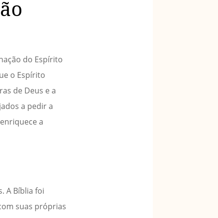
são
nação do Espírito
ue o Espírito
vras de Deus e a
jados a pedir a
 enriquece a
 A Bíblia foi
 com suas próprias