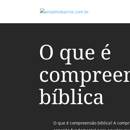
O que é
compree
bíblica
O que é compreensão bíblica? A compr