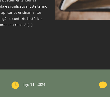
ue buscam entender as
a e significativa. Este termo
e aplicar os ensinamentos
ação o contexto histórico,
foram escritos. A […]


ago 11, 2024