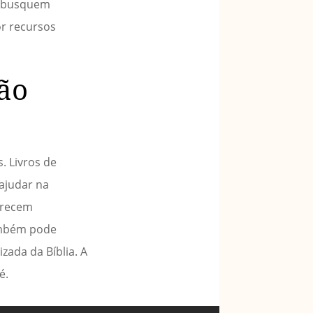
 e busquem
r recursos
ão
. Livros de
 ajudar na
ferecem
também pode
zada da Bíblia. A
é.