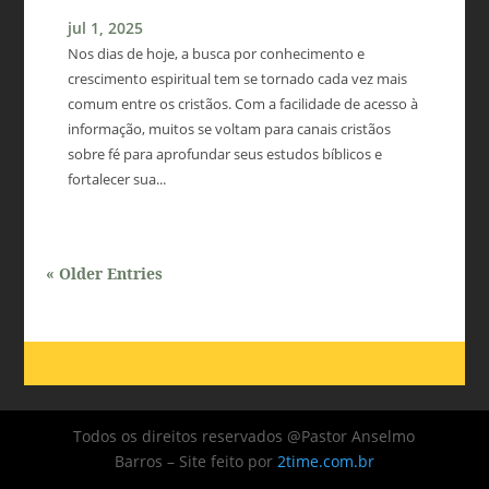
jul 1, 2025
Nos dias de hoje, a busca por conhecimento e
crescimento espiritual tem se tornado cada vez mais
comum entre os cristãos. Com a facilidade de acesso à
informação, muitos se voltam para canais cristãos
sobre fé para aprofundar seus estudos bíblicos e
fortalecer sua...
« Older Entries
Todos os direitos reservados @Pastor Anselmo
Barros – Site feito por
2time.com.br