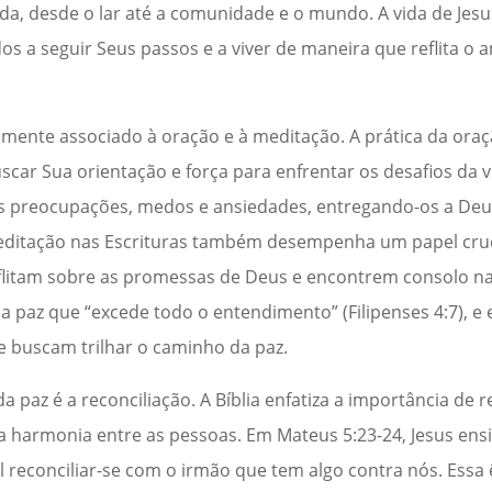
ida, desde o lar até a comunidade e o mundo. A vida de Je
s a seguir Seus passos e a viver de maneira que reflita o 
mente associado à oração e à meditação. A prática da oraç
ar Sua orientação e força para enfrentar os desafios da v
as preocupações, medos e ansiedades, entregando-os a Deu
meditação nas Escrituras também desempenha um papel cruc
eflitam sobre as promessas de Deus e encontrem consolo na
paz que “excede todo o entendimento” (Filipenses 4:7), e 
e buscam trilhar o caminho da paz.
paz é a reconciliação. A Bíblia enfatiza a importância de r
 harmonia entre as pessoas. Em Mateus 5:23-24, Jesus ensi
l reconciliar-se com o irmão que tem algo contra nós. Essa