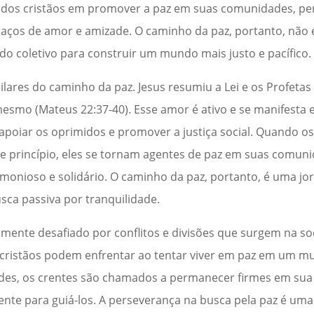
de dos cristãos em promover a paz em suas comunidades, p
laços de amor e amizade. O caminho da paz, portanto, não
 coletivo para construir um mundo mais justo e pacífico.
ilares do caminho da paz. Jesus resumiu a Lei e os Profe
esmo (Mateus 22:37-40). Esse amor é ativo e se manifesta
apoiar os oprimidos e promover a justiça social. Quando os
 princípio, eles se tornam agentes de paz em suas comuni
onioso e solidário. O caminho da paz, portanto, é uma jo
ca passiva por tranquilidade.
mente desafiado por conflitos e divisões que surgem na soc
s cristãos podem enfrentar ao tentar viver em paz em um m
es, os crentes são chamados a permanecer firmes em sua f
nte para guiá-los. A perseverança na busca pela paz é um