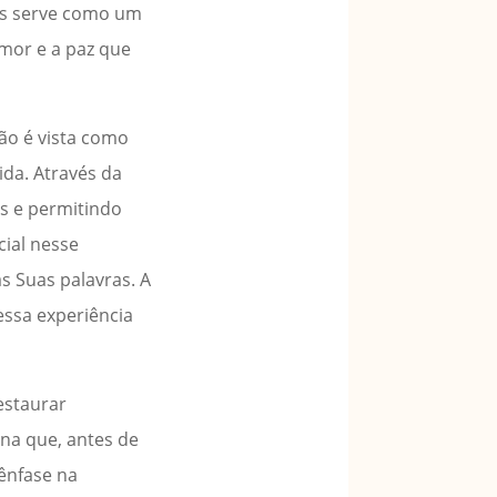
sus serve como um
amor e a paz que
ão é vista como
ida. Através da
s e permitindo
ial nesse
s Suas palavras. A
essa experiência
estaurar
na que, antes de
 ênfase na