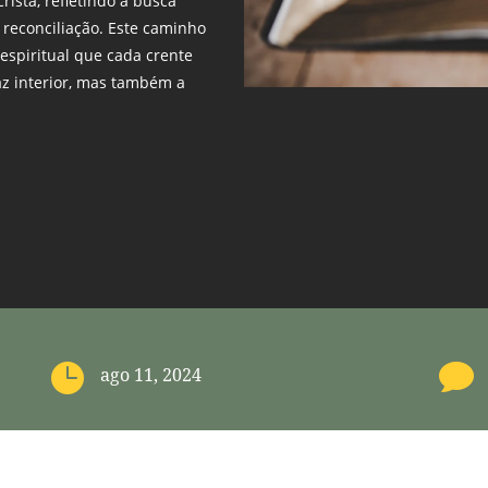
istã, refletindo a busca
 reconciliação. Este caminho
espiritual que cada crente
az interior, mas também a
]


ago 11, 2024