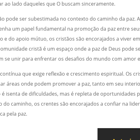
ar ao lado daqueles que O buscam sinceramente.
 pode ser subestimada no contexto do caminho da paz. A v
penha um papel fundamental na promoção da paz entre se
o e do apoio mútuo, os cristãos são encorajados a viver e
 comunidade cristã é um espaço onde a paz de Deus pode 
m se unir para enfrentar os desafios do mundo com amor e
ontínua que exige reflexão e crescimento espiritual. Os cr
car áreas onde podem promover a paz, tanto em seu interi
 é isenta de dificuldades, mas é repleta de oportunidades
o do caminho, os crentes são encorajados a confiar na lide
ca pela paz.