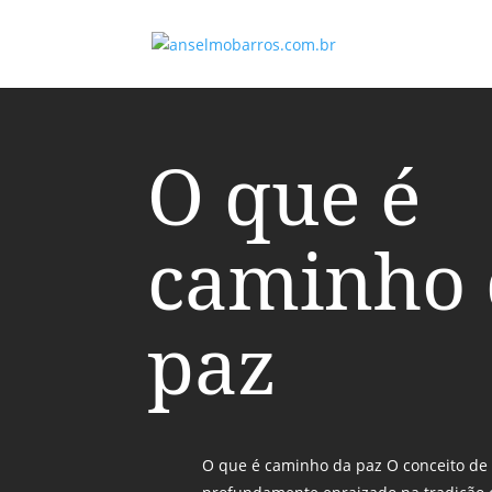
O que é
caminho 
paz
O que é caminho da paz O conceito de