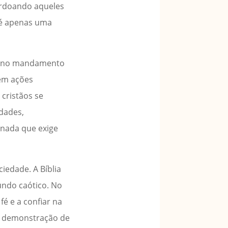
erdoando aqueles
 é apenas uma
tas no mandamento
 em ações
 cristãos se
dades,
rnada que exige
iedade. A Bíblia
undo caótico. No
é e a confiar na
a demonstração de