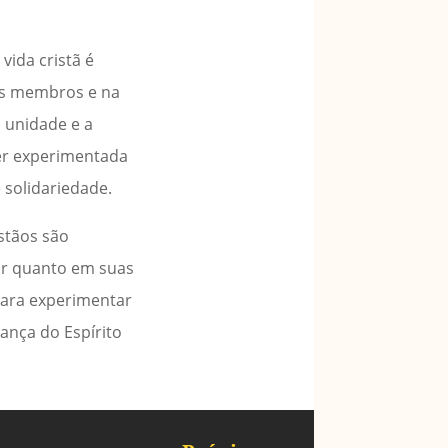
ida cristã é
us membros e na
m unidade e a
ser experimentada
 solidariedade.
istãos são
or quanto em suas
 para experimentar
rança do Espírito