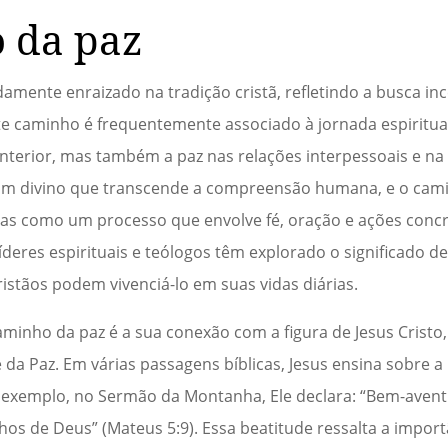
 da paz
amente enraizado na tradição cristã, refletindo a busca in
te caminho é frequentemente associado à jornada espiritua
 interior, mas também a paz nas relações interpessoais e n
dom divino que transcende a compreensão humana, e o cam
uras como um processo que envolve fé, oração e ações conc
íderes espirituais e teólogos têm explorado o significado 
stãos podem vivenciá-lo em suas vidas diárias.
aminho da paz é a sua conexão com a figura de Jesus Cristo,
da Paz. Em várias passagens bíblicas, Jesus ensina sobre a
or exemplo, no Sermão da Montanha, Ele declara: “Bem-aven
hos de Deus” (Mateus 5:9). Essa beatitude ressalta a import