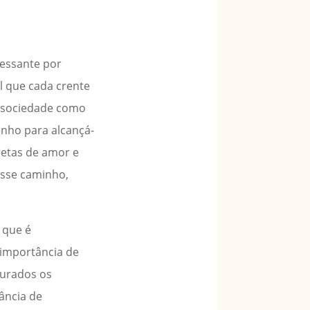
cessante por
l que cada crente
a sociedade como
inho para alcançá-
retas de amor e
desse caminho,
 que é
 importância de
turados os
ância de