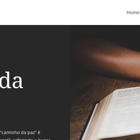
Home
da
 “caminho da paz” é