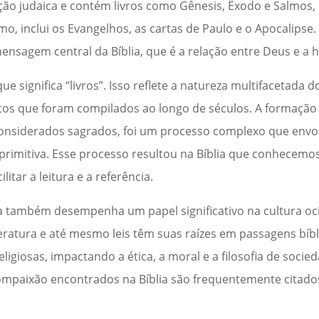
ção judaica e contém livros como Gênesis, Êxodo e Salmos
mo, inclui os Evangelhos, as cartas de Paulo e o Apocalips
ensagem central da Bíblia, que é a relação entre Deus e a
que significa “livros”. Isso reflete a natureza multifacetada 
tos que foram compilados ao longo de séculos. A formação 
m considerados sagrados, foi um processo complexo que env
a primitiva. Esse processo resultou na Bíblia que conhecemos
litar a leitura e a referência.
lia também desempenha um papel significativo na cultura oc
teratura e até mesmo leis têm suas raízes em passagens bíbli
eligiosas, impactando a ética, a moral e a filosofia de socied
 compaixão encontrados na Bíblia são frequentemente citad