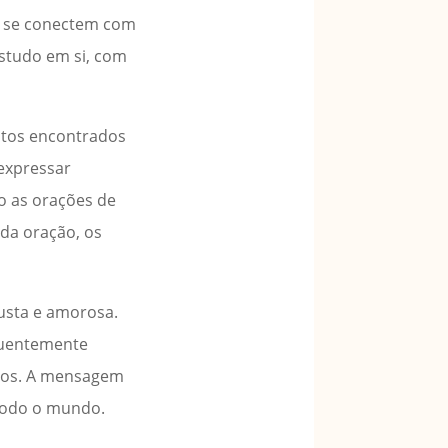
s se conectem com
estudo em si, com
entos encontrados
expressar
o as orações de
 da oração, os
justa e amorosa.
equentemente
anos. A mensagem
 todo o mundo.