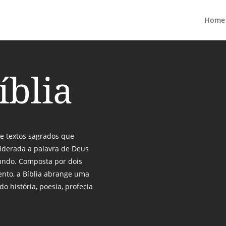
Home
íblia
de textos sagrados que
siderada a palavra de Deus
undo. Composta por dois
ento, a Bíblia abrange uma
do história, poesia, profecia