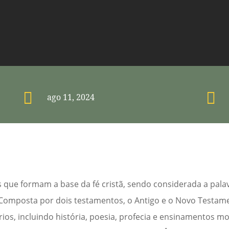


ago 11, 2024
s que formam a base da fé cristã, sendo considerada a pala
omposta por dois testamentos, o Antigo e o Novo Testamen
os, incluindo história, poesia, profecia e ensinamentos mo