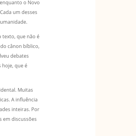
, enquanto o Novo
e. Cada um desses
 humanidade.
do texto, que não é
do cânon bíblico,
olveu debates
 hoje, que é
idental. Muitas
cas. A influência
ades inteiras. Por
os em discussões