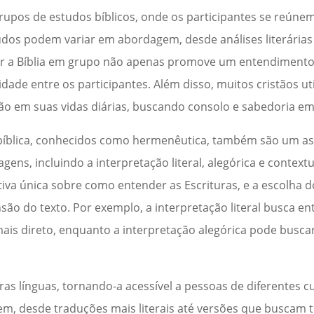
upos de estudos bíblicos, onde os participantes se reúnem 
udos podem variar em abordagem, desde análises literárias
udar a Bíblia em grupo não apenas promove um entendiment
de entre os participantes. Além disso, muitos cristãos uti
ão em suas vidas diárias, buscando consolo e sabedoria em
 bíblica, conhecidos como hermenêutica, também são um a
agens, incluindo a interpretação literal, alegórica e contex
va única sobre como entender as Escrituras, e a escolha
são do texto. Por exemplo, a interpretação literal busca e
mais direto, enquanto a interpretação alegórica pode buscar
ras línguas, tornando-a acessível a pessoas de diferentes cu
m, desde traduções mais literais até versões que buscam t