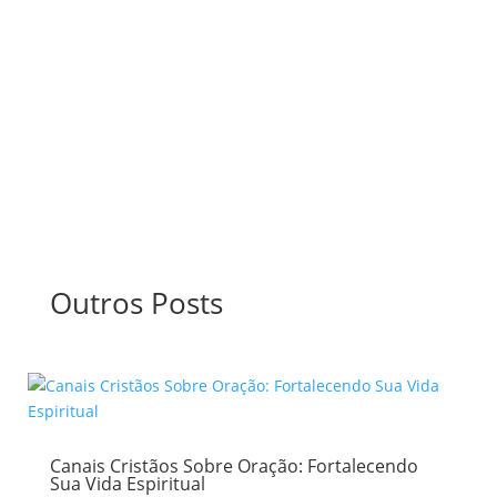
Anselmo é formado em teologia e direito, e também exerce
seu ministério como professor, mentor, palestrante, pastor
e apóstolo
Outros Posts
Canais Cristãos Sobre Oração: Fortalecendo
Sua Vida Espiritual