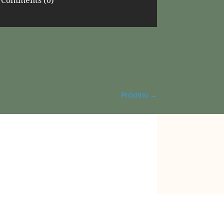
Comments (0)
Próximo
→
Anselmo é formado em teologia e
direito, e também exerce seu ministério
como professor, mentor, palestrante,
pastor e apóstolo