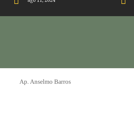


ago 11, 2024
Ap. Anselmo Barros