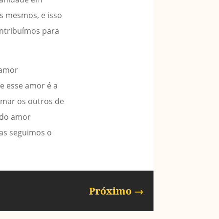
s mesmos, e isso
ontribuímos para
 amor
 e esse amor é a
amar os outros de
 do amor
nas seguimos o
Próximo
→