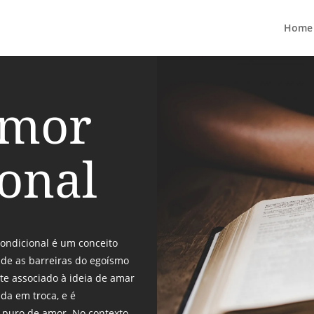
Home
amor
ional
ondicional é um conceito
de as barreiras do egoísmo
te associado à ideia de amar
da em troca, e é
 puro de amor. No contexto