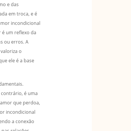
smo e das
ada em troca, e é
amor incondicional
r é um reflexo da
s ou erros. A
valoriza o
que ele é a base
ndamentais.
 contrário, é uma
 amor que perdoa,
mor incondicional
ntendo a conexão
o nas relações