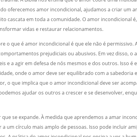
ndo oferecemos amor incondicional, ajudamos a criar um a
eito cascata em toda a comunidade. O amor incondicional é
nsformar vidas e restaurar relacionamentos.
re o que é amor incondicional é que ele não é permissivo.
 comportamentos prejudiciais ou abusivos. Em vez disso, o 
veis e a agir em defesa de nós mesmos e dos outros. Isso é
idade, onde o amor deve ser equilibrado com a sabedoria e
amor, o que implica que o amor incondicional deve ser aco
o, podemos ajudar os outros a crescer e se desenvolver, e
 que se expande. À medida que aprendemos a amar incond
a um círculo mais amplo de pessoas. Isso pode incluir amig
os. A prática do amor incondicional nos ensina a ver a h