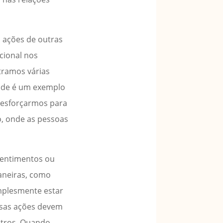
s ações de outras
cional nos
ntramos várias
dade é um exemplo
 esforçarmos para
, onde as pessoas
sentimentos ou
maneiras, como
mplesmente estar
ossas ações devem
utros. Quando