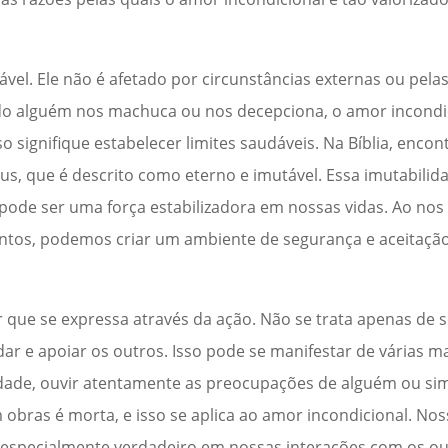
ável. Ele não é afetado por circunstâncias externas ou pela
ndo alguém nos machuca ou nos decepciona, o amor incondi
 signifique estabelecer limites saudáveis. Na Bíblia, enco
s, que é descrito como eterno e imutável. Essa imutabili
ode ser uma força estabilizadora em nossas vidas. Ao nos
ntos, podemos criar um ambiente de segurança e aceitação
que se expressa através da ação. Não se trata apenas de 
ar e apoiar os outros. Isso pode se manifestar de várias 
ade, ouvir atentamente as preocupações de alguém ou si
em obras é morta, e isso se aplica ao amor incondicional. N
 é especialmente verdadeiro em nossas interações com os o