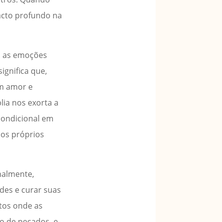
acto profundo na
s, as emoções
ignifica que,
om amor e
lia nos exorta a
condicional em
sos próprios
nalmente,
des e curar suas
tos onde as
o de pecados, e