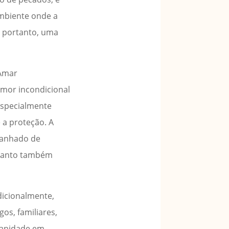
mbiente onde a
, portanto, uma
 Amar
amor incondicional
 especialmente
 a proteção. A
mpanhado de
nquanto também
icionalmente,
os, familiares,
umanidade em