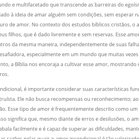
undo e multifacetado que transcende as barreiras do egoí
ciado à ideia de amar alguém sem condições, sem esperar n
ro de amor. No contexto dos estudos bíblicos cristãos, o 
us filhos, que é dado livremente e sem reservas. Esse amo
outros da mesma maneira, independentemente de suas falha
desafiadora, especialmente em um mundo que muitas vezes 
nto, a Bíblia nos encoraja a cultivar esse amor, mostrando 
ros.
dicional, é importante considerar suas características fu
ltruísta. Ele não busca recompensas ou reconhecimento; ao
ão. Esse tipo de amor é frequentemente descrito como um
 isso significa que, mesmo diante de erros e desilusões, o a
abala facilmente e é capaz de superar as dificuldades, ma
das razões pelas quais o amor incondicional é tão valorizad