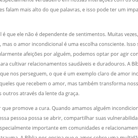
 falam mais alto do que palavras, e isso pode ter um imp
l é que ele não é dependente de sentimentos. Muitas veze
mas o amor incondicional é uma escolha consciente. Isso s
larmente afeições por alguém, podemos optar por agir c
ra cultivar relacionamentos saudáveis e duradouros. A Bíb
s que nos perseguem, o que é um exemplo claro de amor in
a aqueles que recebem o amor, mas também transforma nos
 outros através da lente da graça.
r que promove a cura. Quando amamos alguém incondicio
sa pessoa possa se abrir, compartilhar suas vulnerabilida
é especialmente importante em comunidades e relacionamen
 trauma. A Bíblia nos ensina que o amor cobre uma multidã