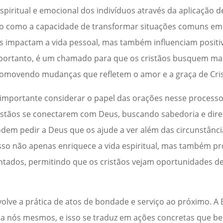
spiritual e emocional dos indivíduos através da aplicação d
ido como a capacidade de transformar situações comuns em
nas impactam a vida pessoal, mas também influenciam posit
 portanto, é um chamado para que os cristãos busquem man
promovendo mudanças que refletem o amor e a graça de Cris
 importante considerar o papel das orações nesse process
istãos se conectarem com Deus, buscando sabedoria e dir
podem pedir a Deus que os ajude a ver além das circunstânci
 Isso não apenas enriquece a vida espiritual, mas também 
entados, permitindo que os cristãos vejam oportunidades d
olve a prática de atos de bondade e serviço ao próximo. A B
nós mesmos, e isso se traduz em ações concretas que be