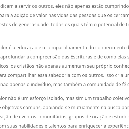
dedicam a servir os outros, eles não apenas estão cumpri
ara a adição de valor nas vidas das pessoas que os cercam.
stos de generosidade, todos os quais têm o potencial de t
alor é a educação e o compartilhamento do conhecimento b
 aprofundar a compreensão das Escrituras e de como elas s
blicos, os cristãos não apenas aumentam seu próprio conh
 compartilhar essa sabedoria com os outros. Isso cria um
a não apenas o indivíduo, mas também a comunidade de fé
alor não é um esforço isolado, mas sim um trabalho coleti
de objetivos comuns, apoiando-se mutuamente na busca po
alização de eventos comunitários, grupos de oração e estudo
m suas habilidades e talentos para enriquecer a experiênci