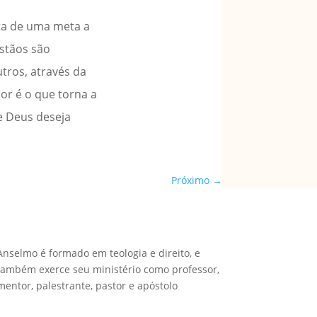
ata de uma meta a
istãos são
tros, através da
or é o que torna a
ue Deus deseja
Próximo
→
Anselmo é formado em teologia e direito, e
também exerce seu ministério como professor,
mentor, palestrante, pastor e apóstolo