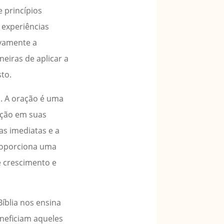
e princípios
 experiências
ivamente a
eiras de aplicar a
to.
o. A oração é uma
eção em suas
as imediatas e a
proporciona uma
e crescimento e
íblia nos ensina
neficiam aqueles