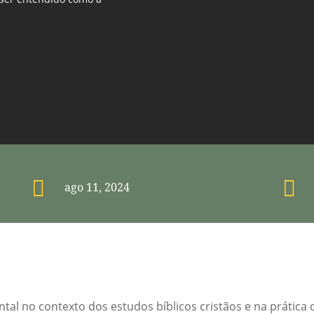


ago 11, 2024
tal no contexto dos estudos bíblicos cristãos e na prática 