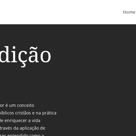
Home
dição
lor é um conceito
blicos cristãos e na prática
de enriquecer a vida
através da aplicação de
e ser entendido como a