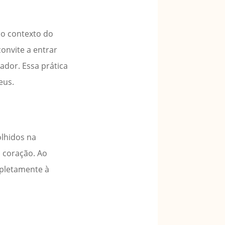
No contexto do
onvite a entrar
ador. Essa prática
eus.
olhidos na
 coração. Ao
mpletamente à