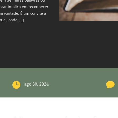
além de meras palavras ou
adorar implica em reconhecer
a vontade. É um convite a
tual, onde […]


ago 30, 2024