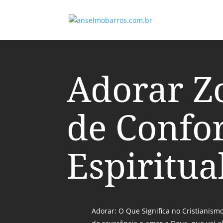
Adorar Z
de Confo
Espiritua
Adorar: O Que Significa no Cristianis