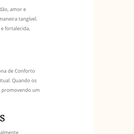
dão, amor e
aneira tangível.
e fortalecida,
ona de Conforto
ritual. Quando os
to, promovendo um
s
ualmente