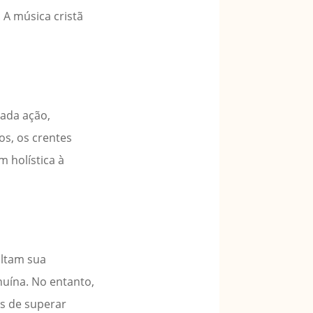
 A música cristã
Cada ação,
os, os crentes
 holística à
ultam sua
nuína. No entanto,
as de superar