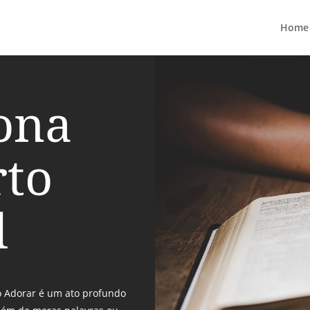
Home
ona
rto
l
mo Adorar é um ato profundo