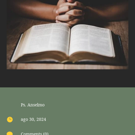
Ps. Anselmo

ago 30, 2024

Comments (0)