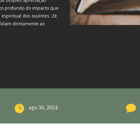
da simples apreciação
to profundo do impacto que
espiritual dos ouvintes. Zé
 falam diretamente ao


ago 30, 2024