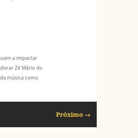
inuam a impactar
Adorar Zé Mário do
r da música como
Próximo
→