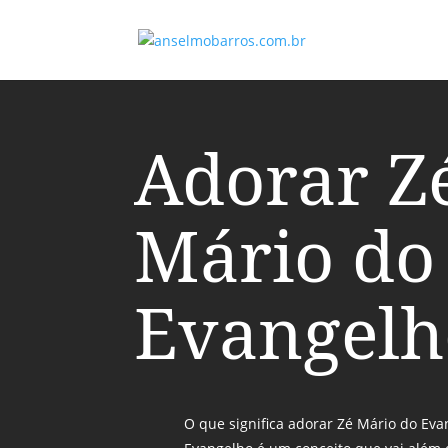
Adorar Z
Mário do
Evangelh
O que significa adorar Zé Mário do Ev