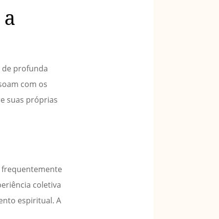
 a
s de profunda
essoam com os
bre suas próprias
o frequentemente
riência coletiva
to espiritual. A