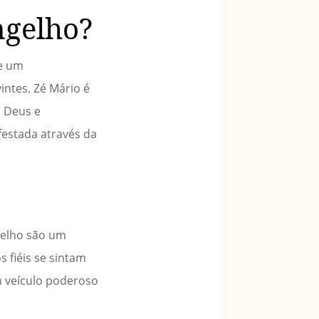
ngelho?
de um
ntes. Zé Mário é
m Deus e
festada através da
gelho são um
 fiéis se sintam
m veículo poderoso