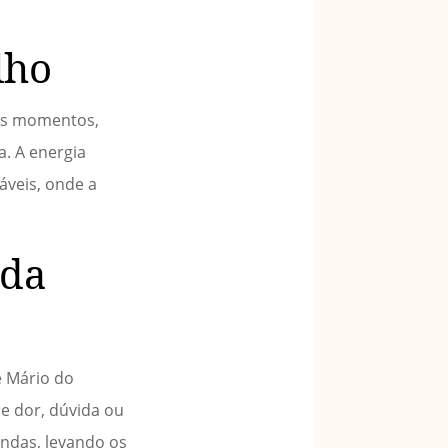
lho
ses momentos,
a. A energia
áveis, onde a
 da
é Mário do
e dor, dúvida ou
undas, levando os