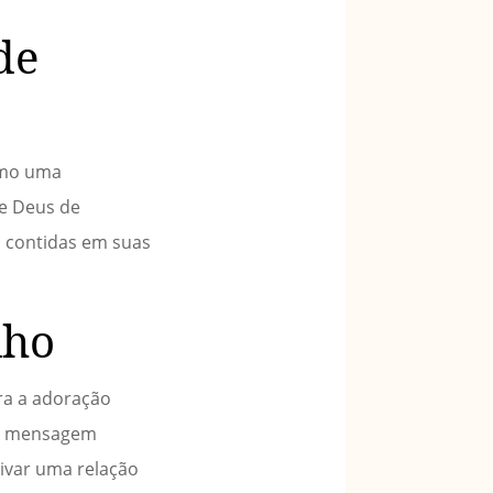
de
como uma
e Deus de
s contidas em suas
lho
ra a adoração
e a mensagem
tivar uma relação