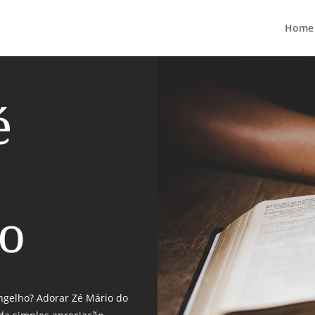
Home
é
o
angelho? Adorar Zé Mário do