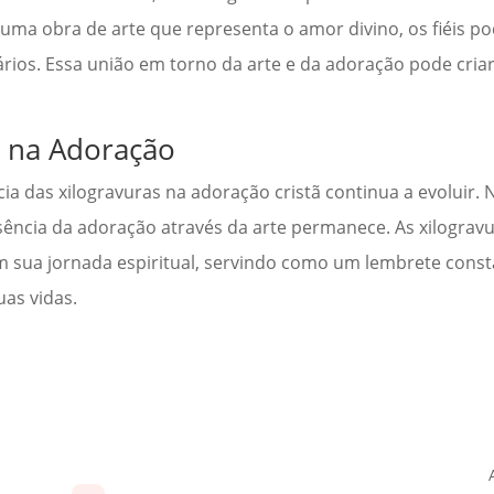
uma obra de arte que representa o amor divino, os fiéis p
ários. Essa união em torno da arte e da adoração pode cri
s na Adoração
a das xilogravuras na adoração cristã continua a evoluir. 
ssência da adoração através da arte permanece. As xilograv
s em sua jornada espiritual, servindo como um lembrete con
as vidas.