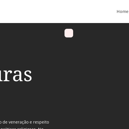
Home
uras
o de veneração e respeito