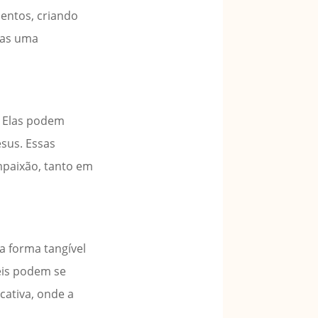
entos, criando
 mas uma
. Elas podem
esus. Essas
mpaixão, tanto em
a forma tangível
éis podem se
cativa, onde a