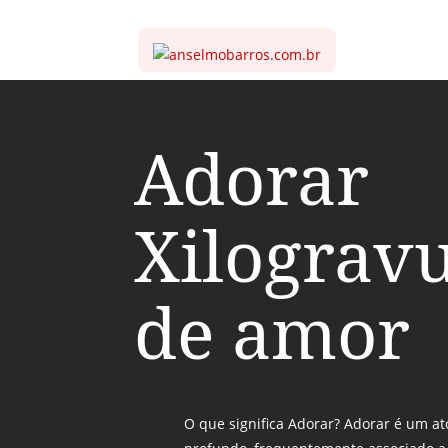
Adorar
Xilograv
de amor
O que significa Adorar? Adorar é um at