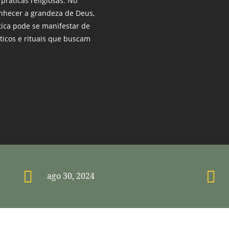
ráticas religiosas. No
onhecer a grandeza de Deus,
ica pode se manifestar de
nticos e rituais que buscam


ago 30, 2024