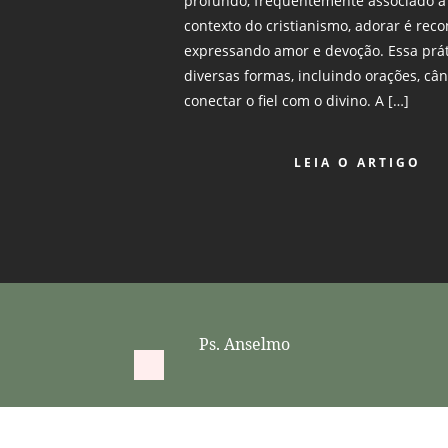
profundo, frequentemente associado a p
contexto do cristianismo, adorar é rec
expressando amor e devoção. Essa prát
diversas formas, incluindo orações, câ
conectar o fiel com o divino. A […]
LEIA O ARTIGO
Ps. Anselmo