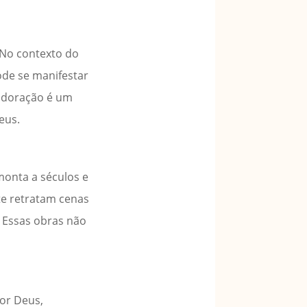
 No contexto do
ode se manifestar
 adoração é um
eus.
monta a séculos e
nte retratam cenas
. Essas obras não
por Deus,