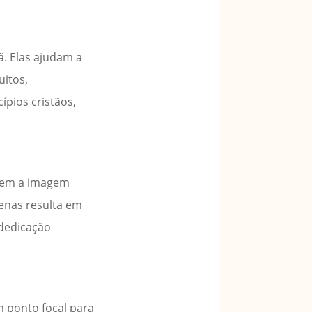
. Elas ajudam a
uitos,
ípios cristãos,
ulpem a imagem
penas resulta em
 dedicação
 ponto focal para