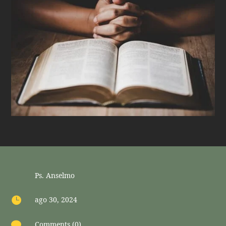
Ps. Anselmo

ago 30, 2024

Comments (0)