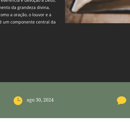
 reverência e devoção a Deus.
ento da grandeza divina,
omo a oração, o louvor e a
é um componente central da


ago 30, 2024