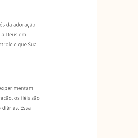
vés da adoração,
ar a Deus em
ntrole e que Sua
s experimentam
ção, os fiéis são
 diárias. Essa