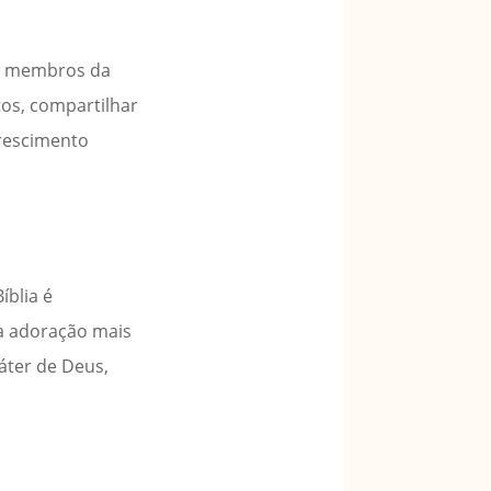
os membros da
tos, compartilhar
crescimento
íblia é
uma adoração mais
áter de Deus,