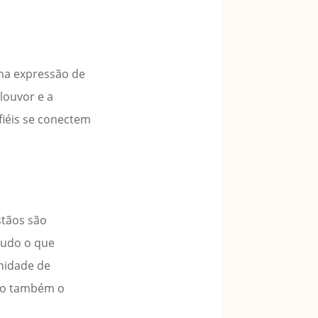
uma expressão de
louvor e a
fiéis se conectem
stãos são
tudo o que
nidade de
ndo também o