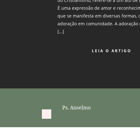
do Cristianismo, refere-se a um ato de
É uma expressão de amor e reconhecim
que se manifesta em diversas formas, c
adoração em comunidade. A adoração 
[…]
LEIA O ARTIGO
Ps. Anselmo