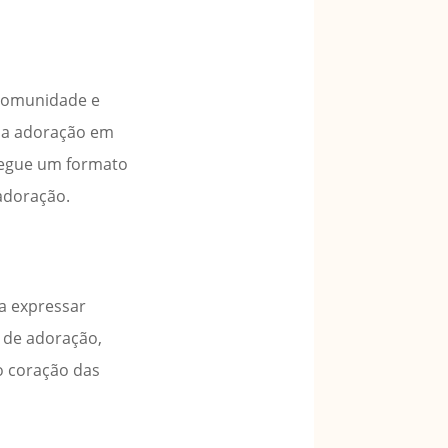
 comunidade e
o a adoração em
 segue um formato
 adoração.
a expressar
o de adoração,
o coração das