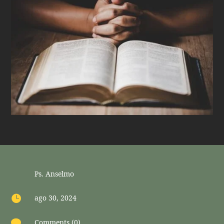
Ps. Anselmo

ago 30, 2024

Comments (0)