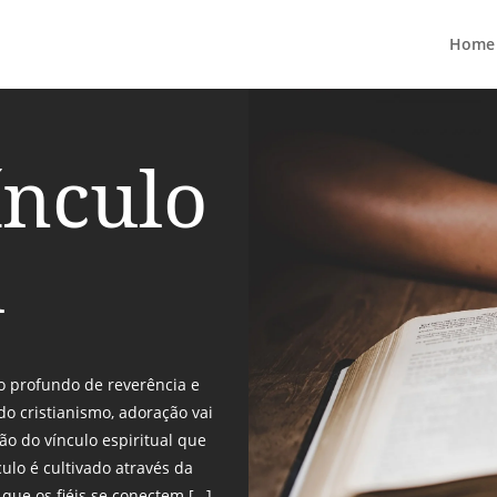
Home
ínculo
l
to profundo de reverência e
o cristianismo, adoração vai
ão do vínculo espiritual que
ulo é cultivado através da
 que os fiéis se conectem […]