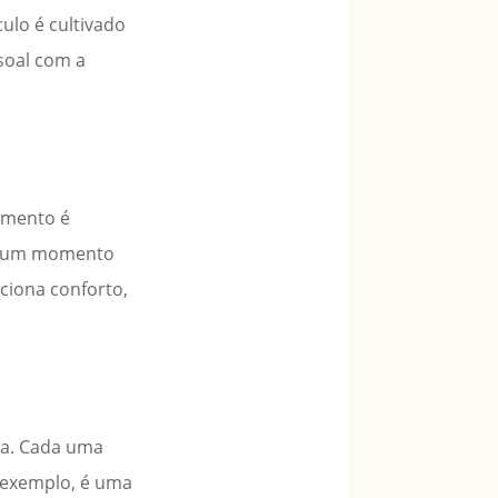
culo é cultivado
soal com a
namento é
as um momento
rciona conforto,
lia. Cada uma
r exemplo, é uma