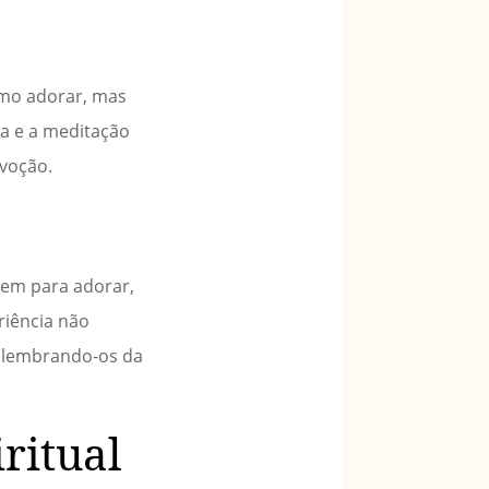
omo adorar, mas
ra e a meditação
evoção.
nem para adorar,
riência não
, lembrando-os da
ritual