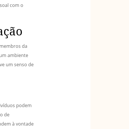
ssoal com o
ação
s membros da
o um ambiente
ove um senso de
divíduos podem
so de
endem à vontade