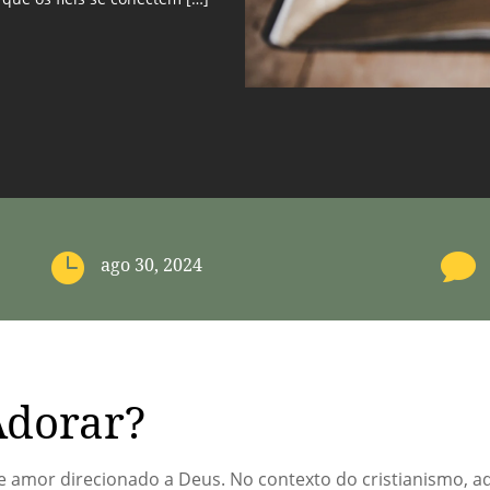


ago 30, 2024
Adorar?
e amor direcionado a Deus. No contexto do cristianismo, a