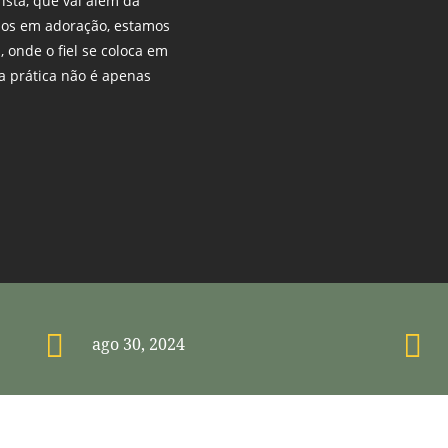
istã, que vai além da
mos em adoração, estamos
, onde o fiel se coloca em
a prática não é apenas


ago 30, 2024