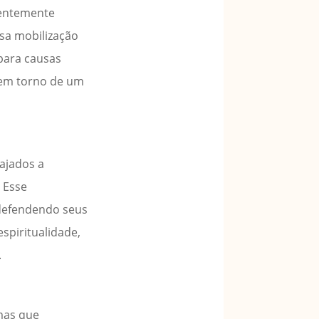
uentemente
sa mobilização
 para causas
m em torno de um
ajados a
 Esse
 defendendo seus
spiritualidade,
.
amas que