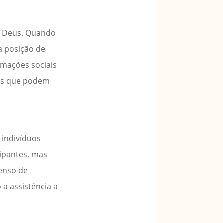
 a Deus. Quando
a posição de
rmações sociais
ças que podem
 indivíduos
cipantes, mas
senso de
 a assistência a