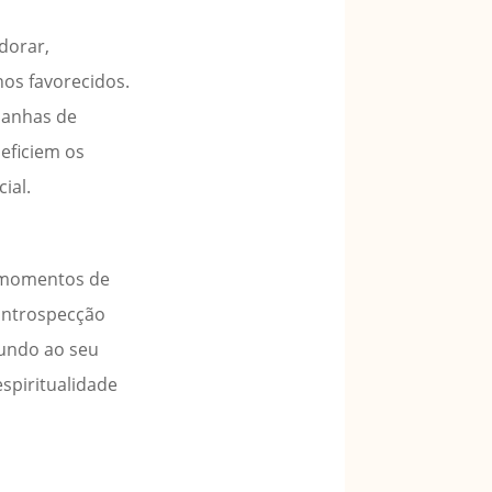
dorar,
os favorecidos.
panhas de
neficiem os
ial.
a momentos de
 introspecção
mundo ao seu
spiritualidade