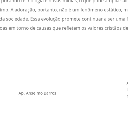
rporando tecnologia e novas mídias, o que pode ampliar ai
ximo. A adoração, portanto, não é um fenômeno estático, 
da sociedade. Essa evolução promete continuar a ser uma 
oas em torno de causas que refletem os valores cristãos d
Ap. Anselmo Barros