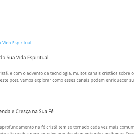
do Sua Vida Espiritual
stã, e com o advento da tecnologia, muitos canais cristãos sobre o
te post, vamos explorar como esses canais podem enriquecer sua
renda e Cresça na Sua Fé
aprofundamento na fé cristã tem se tornado cada vez mais comum. 
te alternativa para aqueles que desejam entender melhor as Escri