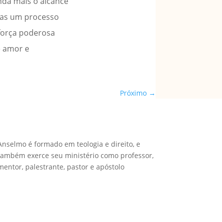
nda mais o alcance
mas um processo
força poderosa
e amor e
Próximo
→
Anselmo é formado em teologia e direito, e
também exerce seu ministério como professor,
mentor, palestrante, pastor e apóstolo