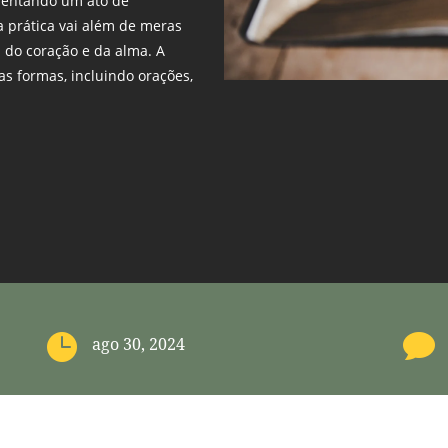
esentando um ato de
 prática vai além de meras
l do coração e da alma. A
s formas, incluindo orações,


ago 30, 2024