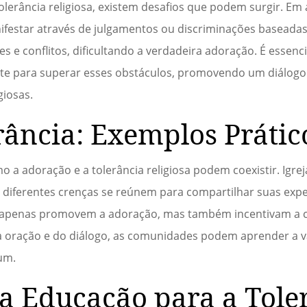
olerância religiosa, existem desafios que podem surgir. Em
ifestar através de julgamentos ou discriminações baseada
es e conflitos, dificultando a verdadeira adoração. É essenc
te para superar esses obstáculos, promovendo um diálogo
giosas.
rância: Exemplos Prátic
 a adoração e a tolerância religiosa podem coexistir. Igre
e diferentes crenças se reúnem para compartilhar suas exper
o apenas promovem a adoração, mas também incentivam a
da oração e do diálogo, as comunidades podem aprender a va
um.
a Educação para a Tole