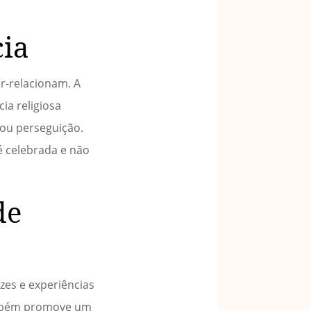
cia
er-relacionam. A
ia religiosa
ou perseguição.
é celebrada e não
de
zes e experiências
ambém promove um