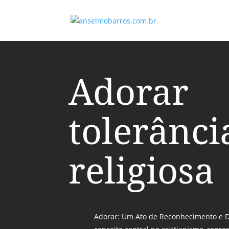
Adorar
tolerânci
religiosa
Adorar: Um Ato de Reconhecimento e 