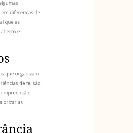
 algumas
s em diferenças de
ial que as
 aberto e
os
jas que organizam
iências de fé, são
 compreensão
lorizar as
rância