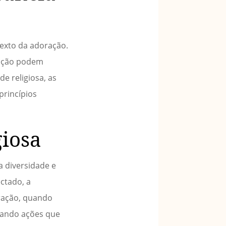
exto da adoração.
tação podem
de religiosa, as
princípios
giosa
a diversidade e
ctado, a
oração, quando
irando ações que