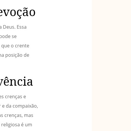
evoção
a Deus. Essa
 pode se
e que o crente
ma posição de
vência
es crenças e
or e da compaixão,
ias crenças, mas
 religiosa é um