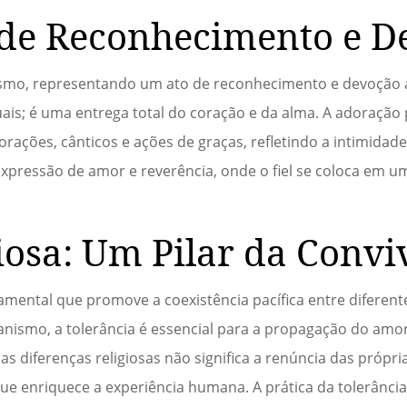
 de Reconhecimento e D
nismo, representando um ato de reconhecimento e devoção 
tuais; é uma entrega total do coração e da alma. A adoração
orações, cânticos e ações de graças, refletindo a intimidad
xpressão de amor e reverência, onde o fiel se coloca em u
iosa: Um Pilar da Convi
damental que promove a coexistência pacífica entre diferent
tianismo, a tolerância é essencial para a propagação do am
 das diferenças religiosas não significa a renúncia das própr
e enriquece a experiência humana. A prática da tolerância