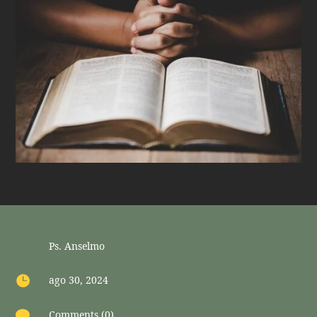
Ps. Anselmo

ago 30, 2024

Comments (0)