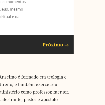
esses momentos
m Deus, mesmo
ritual e da
Próximo
→
Anselmo é formado em teologia e
direito, e também exerce seu
ministério como professor, mentor,
palestrante, pastor e apóstolo