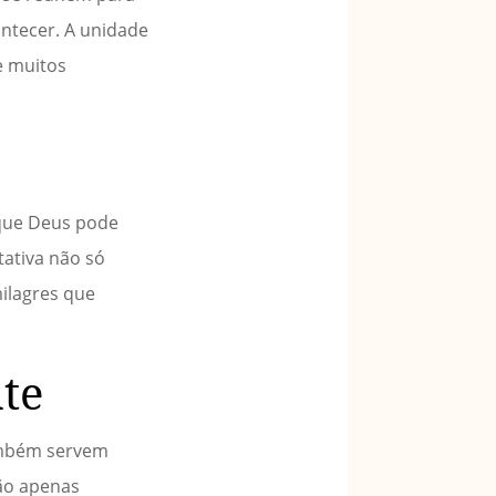
ntecer. A unidade
e muitos
 que Deus pode
tativa não só
ilagres que
te
também servem
ão apenas