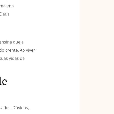
a mesma
 Deus.
 ensina que a
o crente. Ao viver
suas vidas de
de
afios. Dúvidas,