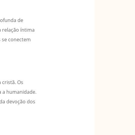
profunda de
a relação íntima
is se conectem
 cristã. Os
a a humanidade.
 da devoção dos