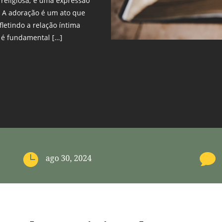
 religiosa; é uma expressão
. A adoração é um ato que
fletindo a relação íntima
a é fundamental […]


ago 30, 2024