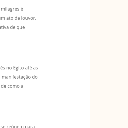
 milagres é
um ato de louvor,
tiva de que
s no Egito até as
a manifestação do
o de como a
s se reúnem para