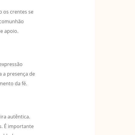
o os crentes se
A comunhão
e apoio.
 expressão
a a presença de
mento da fé.
ra autêntica.
s. É importante