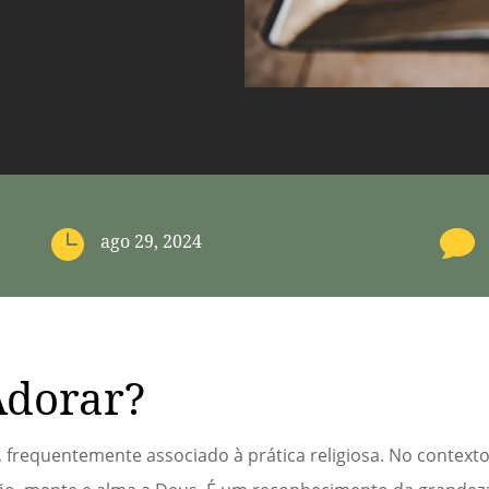


ago 29, 2024
Adorar?
 frequentemente associado à prática religiosa. No contexto