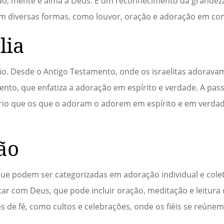
ção, mente e alma a Deus. É um reconhecimento da grandeza
em diversas formas, como louvor, oração e adoração em c
lia
ação. Desde o Antigo Testamento, onde os israelitas adorava
amento, que enfatiza a adoração em espírito e verdade. A pa
ário que os que o adoram o adorem em espírito e em verdad
ão
que podem ser categorizadas em adoração individual e colet
tar com Deus, que pode incluir oração, meditação e leitura da
de fé, como cultos e celebrações, onde os fiéis se reúnem