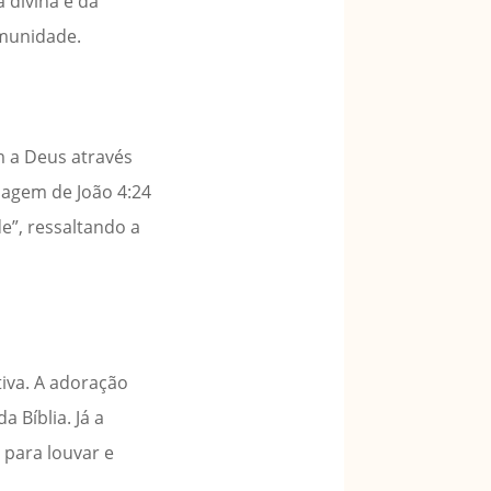
 divina e da
omunidade.
m a Deus através
ssagem de João 4:24
e”, ressaltando a
iva. A adoração
 Bíblia. Já a
 para louvar e