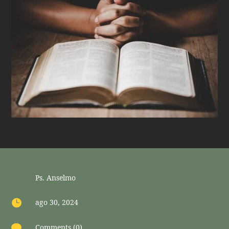
Ps. Anselmo

ago 30, 2024

Comments (0)