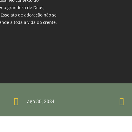
iosa. No contexto do
cer a grandeza de Deus,
 Esse ato de adoração não se
ende a toda a vida do crente,


ago 30, 2024