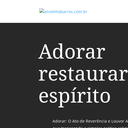
Adorar
restaurar
espírito
Adorar: O Ato de Reverência e Louvor 