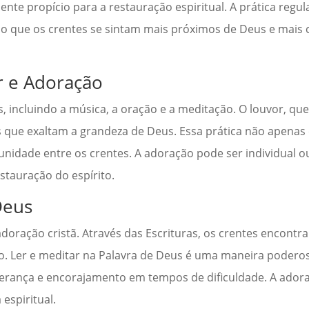
nte propício para a restauração espiritual. A prática regu
indo que os crentes se sintam mais próximos de Deus e mais
r e Adoração
, incluindo a música, a oração e a meditação. O louvor, q
 que exaltam a grandeza de Deus. Essa prática não apenas e
ade entre os crentes. A adoração pode ser individual ou 
stauração do espírito.
Deus
adoração cristã. Através das Escrituras, os crentes encont
o. Ler e meditar na Palavra de Deus é uma maneira poderos
sperança e encorajamento em tempos de dificuldade. A ado
 espiritual.