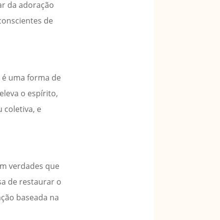
lar da adoração
 conscientes de
ue é uma forma de
leva o espírito,
coletiva, e
ram verdades que
a de restaurar o
ração baseada na