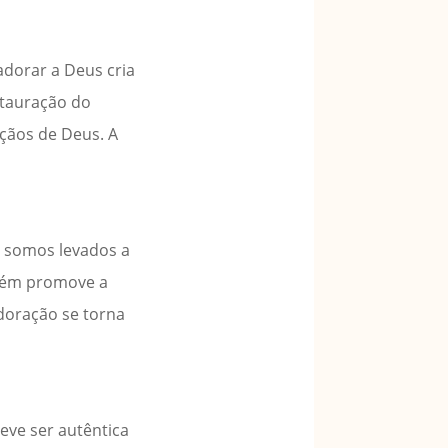
dorar a Deus cria
stauração do
nçãos de Deus. A
, somos levados a
mbém promove a
adoração se torna
eve ser autêntica