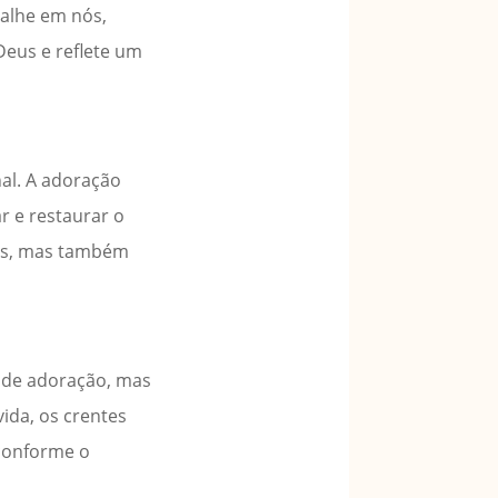
balhe em nós,
Deus e reflete um
nal. A adoração
ar e restaurar o
ais, mas também
s de adoração, mas
ida, os crentes
 conforme o