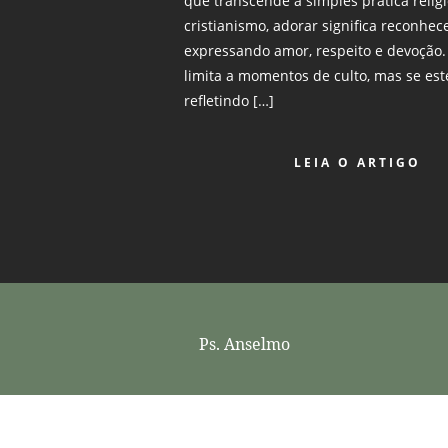
que transcende a simples prática relig
cristianismo, adorar significa reconhe
expressando amor, respeito e devoção.
limita a momentos de culto, mas se est
refletindo […]
LEIA O ARTIGO
Ps. Anselmo