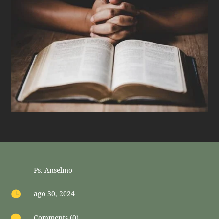
Ps. Anselmo

ago 30, 2024

Comments (0)