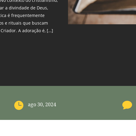
 No contexto do cristianismo,
iar a divindade de Deus,
tica é frequentemente
os e rituais que buscam
Criador. A adoração é, […]


ago 30, 2024