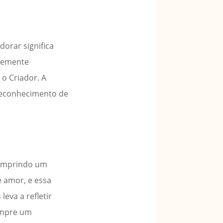
dorar significa
ntemente
o Criador. A
 reconhecimento de
cumprindo um
é amor, e essa
eva a refletir
empre um