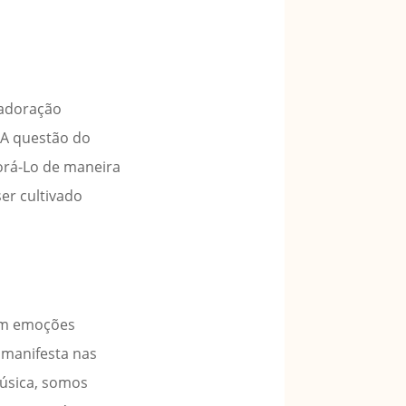
 adoração
. A questão do
orá-Lo de maneira
er cultivado
sam emoções
 manifesta nas
música, somos