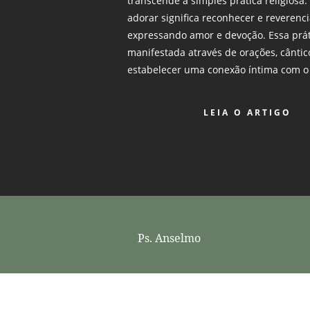
transcende a simples prática religiosa.
adorar significa reconhecer e reverenc
expressando amor e devoção. Essa prá
manifestada através de orações, cântic
estabelecer uma conexão íntima com o 
LEIA O ARTIGO
Ps. Anselmo