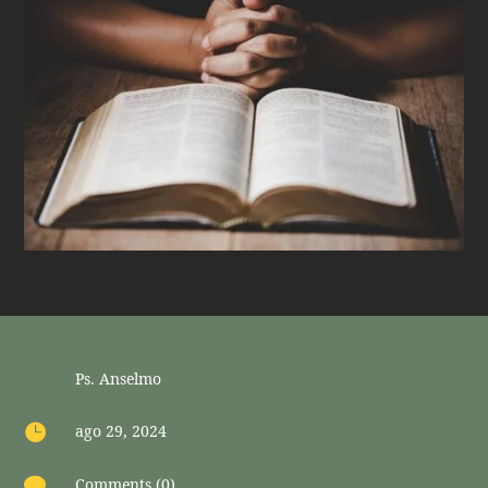
Ps. Anselmo

ago 29, 2024

Comments (0)